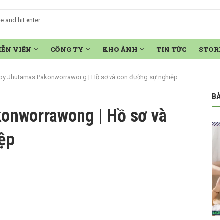
IỄN VIÊN
CÔNG TY
KHO ẢNH
TIN TỨC
STOR
loy Jhutamas Pakonworrawong | Hồ sơ và con đường sự nghiệp
BÀ
onworrawong | Hồ sơ và
ệp