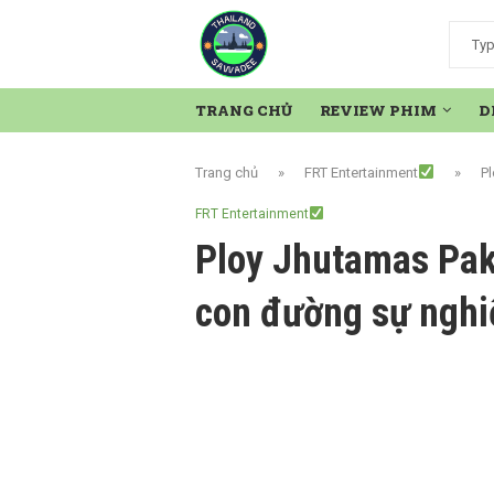
TRANG CHỦ
REVIEW PHIM
D
Trang chủ
»
FRT Entertainment
»
P
FRT Entertainment
Ploy Jhutamas Pak
con đường sự nghi