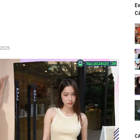
Ev
Cá
/2025
C