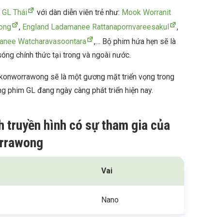
 GL Thái
với dàn diễn viên trẻ như:
Mook Worranit
song
,
England Ladamanee Rattanapornvareesakul
,
janee Watcharavasoontara
,… Bộ phim hứa hẹn sẽ là
óng chính thức tại trong và ngoài nước.
akonworrawong sẽ là một gương mặt triển vọng trong
òng phim GL đang ngày càng phát triển hiện nay.
h truyền hình có sự tham gia của
rrawong
Vai
Nano