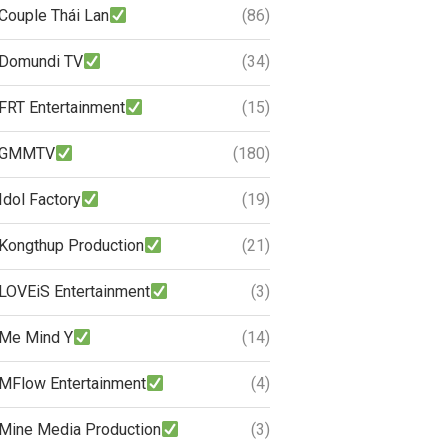
Couple Thái Lan
(86)
Domundi TV
(34)
FRT Entertainment
(15)
GMMTV
(180)
Idol Factory
(19)
Kongthup Production
(21)
LOVEiS Entertainment
(3)
Me Mind Y
(14)
MFlow Entertainment
(4)
Mine Media Production
(3)