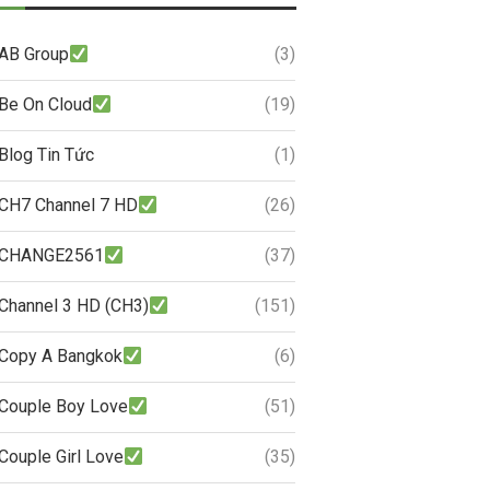
AB Group
(3)
Be On Cloud
(19)
Blog Tin Tức
(1)
CH7 Channel 7 HD
(26)
CHANGE2561
(37)
Channel 3 HD (CH3)
(151)
Copy A Bangkok
(6)
Couple Boy Love
(51)
Couple Girl Love
(35)