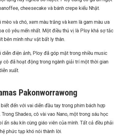
ư banoffee, cheesecake và bánh crepe kiểu Nhật.
với mèo và chó, xem màu trắng và kem là gam màu ưa
hoa cô yêu mến nhất. Một điều thú vị là Ploy khá sợ tắc
ít bên mình như vật bất ly thân.
ai diễn điện ảnh, Ploy đã góp mặt trong nhiều music
y cô đã hoạt động trong ngành giải trí một thời gian
diễn xuất.
utamas Pakonworrawong
ết đến với vai diễn đầu tay trong phim bách hợp
 Trong Shades, cô vài vao Nano, một trong sáu học
í ẩn sâu kín cùng giáo viên của mình. Tất cả đều phải
ệ phức tạp khó nói thành lời.