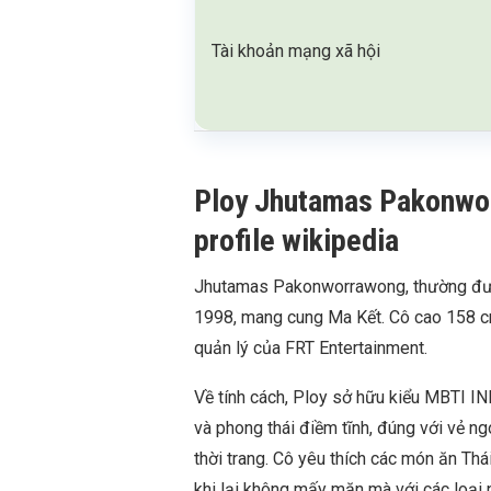
Tài khoản mạng xã hội
Ploy Jhutamas Pakonworr
profile wikipedia
Jhutamas Pakonworrawong, thường được
1998, mang cung Ma Kết. Cô cao 158 cm
quản lý của FRT Entertainment.
Về tính cách, Ploy sở hữu kiểu MBTI IN
và phong thái điềm tĩnh, đúng với vẻ ng
thời trang. Cô yêu thích các món ăn Th
khi lại không mấy mặn mà với các loại 