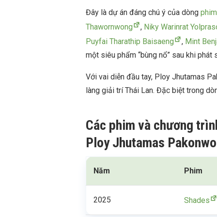
Đây là dự án đáng chú ý của dòng
phim
Thawornwong
,
Niky Warinrat Yolpra
Puyfai Tharathip Baisaeng
,
Mint Ben
một siêu phẩm “bùng nổ” sau khi phát s
Với vai diễn đầu tay, Ploy Jhutamas P
làng giải trí Thái Lan. Đặc biệt trong d
Các phim và chương trìn
Ploy Jhutamas Pakonwo
Năm
Phim
2025
Shades