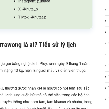
Instagram: @jhutaa
X: @jhuta_p
Tiktok: @jhutaa.p
awong là ai? Tiểu sử lý lịch
 gọi bằng nghệ danh Ploy, sinh ngày 9 tháng 1 năm
, nặng 40 kg, hiện là người mẫu và diễn viên thuộc
FJ, thường được nhận xét là người có nội tâm sâu sắc
oài lạnh lùng cuốn hút mà cô thể hiện trong các bộ ảnh
ái truyền thống như som tam, tam khanun và shabu, trong
nội tạng hay nghêu sò huyết. Ploy cũng có gu ăn ngọt