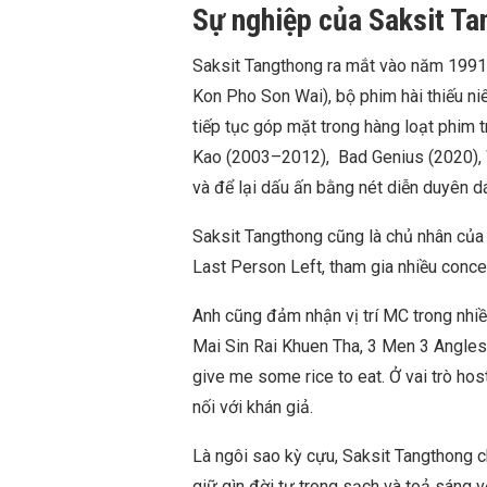
Sự nghiệp của Saksit T
Saksit Tangthong ra mắt vào năm 1991 
Kon Pho Son Wai), bộ phim hài thiếu ni
tiếp tục góp mặt trong hàng loạt phim t
Kao (2003–2012), Bad Genius (2020), 
và để lại dấu ấn bằng nét diễn duyên d
Saksit Tangthong cũng là chủ nhân của 
Last Person Left, tham gia nhiều concert
Anh cũng đảm nhận vị trí MC trong nhiề
Mai Sin Rai Khuen Tha, 3 Men 3 Angles
give me some rice to eat. Ở vai trò host
nối với khán giả.
Là ngôi sao kỳ cựu, Saksit Tangthong c
giữ gìn đời tư trong sạch và toả sáng v