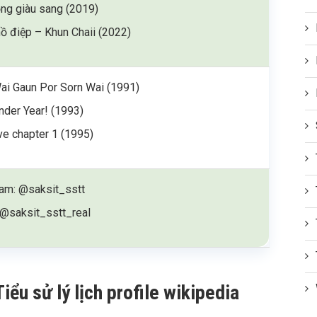
ọng giàu sang (2019)
ồ điệp – Khun Chaii (2022)
Wai Gaun Por Sorn Wai (1991)
der Year! (1993)
ve chapter 1 (1995)
ram: @saksit_sstt
 @saksit_sstt_real
iểu sử lý lịch profile wikipedia