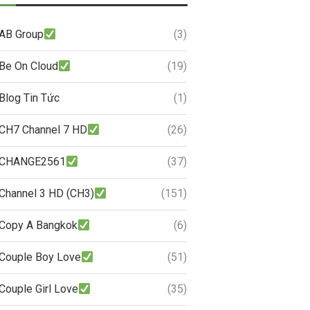
AB Group
(3)
Be On Cloud
(19)
Blog Tin Tức
(1)
CH7 Channel 7 HD
(26)
CHANGE2561
(37)
Channel 3 HD (CH3)
(151)
Copy A Bangkok
(6)
Couple Boy Love
(51)
Couple Girl Love
(35)