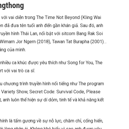
angthong
với vai diễn trong The Time Not Beyond (Kling Wai
ên đã đưa tên tuổi anh đến gần khán giả. Sau đó, anh
ruyền hình Thái Lan, nổi bật với sitcom Bang Rak Soi
Wimarn Jor Ngern (2018), Tawan Tat Burapha (2001)…
áng của mình.
nhiều ca khúc được yêu thích như Song for You, The
 với vai trò ca sĩ.
u chương trình truyền hình nổi tiếng như The program
 Variety Show, Secret Code: Survival Code, Please
, anh luôn thể hiện sự dí dỏm, tinh tế và khả năng kết
hính là tấm gương về sự nỗ lực, chăm chỉ, cống hiến,
ới lòng nhân ái. Không khó hiểu vì sao anh được yêu