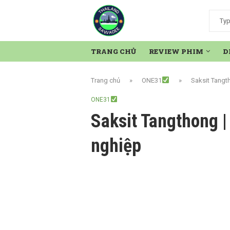
TRANG CHỦ
REVIEW PHIM
D
Trang chủ
»
ONE31
»
Saksit Tangt
ONE31
Saksit Tangthong |
nghiệp