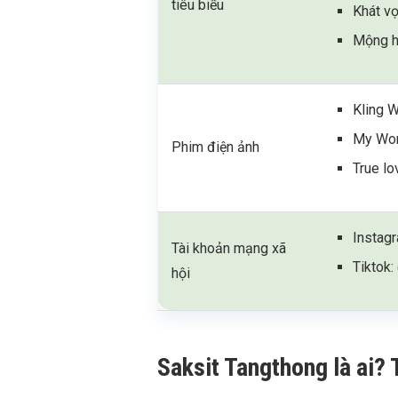
tiêu biểu
Khát v
Mộng h
Kling 
My Won
Phim điện ảnh
True lo
Instag
Tài khoản mạng xã
Tiktok:
hội
Saksit Tangthong là ai? T