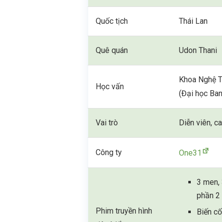
Quốc tịch
Thái Lan
Quê quán
Udon Thani
Khoa Nghệ T
Học vấn
(Đại học Ba
Vai trò
Diễn viên, c
Công ty
One31
3 men,
phần 2
Phim truyền hình
Biến cố