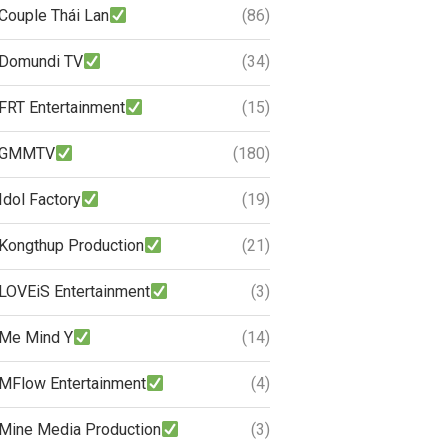
Couple Thái Lan
(86)
Domundi TV
(34)
FRT Entertainment
(15)
GMMTV
(180)
Idol Factory
(19)
Kongthup Production
(21)
LOVEiS Entertainment
(3)
Me Mind Y
(14)
MFlow Entertainment
(4)
Mine Media Production
(3)