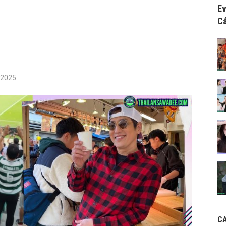
Ev
Cá
/2025
C