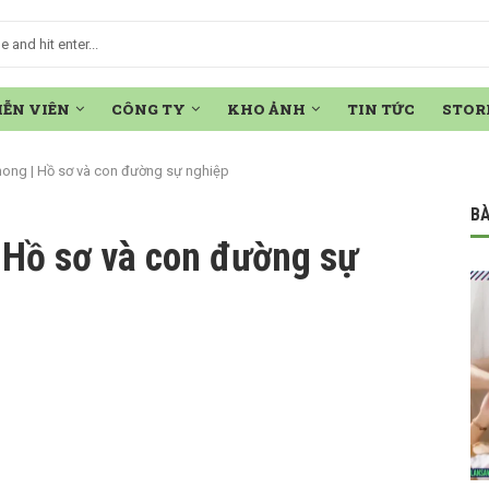
IỄN VIÊN
CÔNG TY
KHO ẢNH
TIN TỨC
STOR
hong | Hồ sơ và con đường sự nghiệp
BÀ
 Hồ sơ và con đường sự