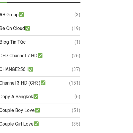
AB Group
(3)
Be On Cloud
(19)
Blog Tin Tức
(1)
CH7 Channel 7 HD
(26)
CHANGE2561
(37)
Channel 3 HD (CH3)
(151)
Copy A Bangkok
(6)
Couple Boy Love
(51)
Couple Girl Love
(35)