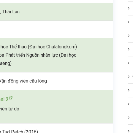
, Thái Lan
học Thể thao (Đại học Chulalongkorn)
oa Phát triển Nguồn nhân lực (Đại học
aeng)
 Vận động viên cầu lông
el 3
viên tự do
b Tud Petch (2016)