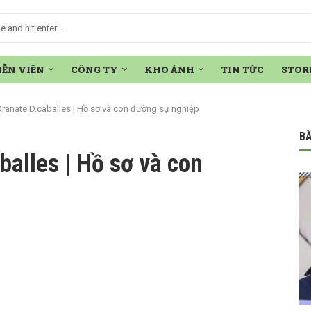
IỄN VIÊN
CÔNG TY
KHO ẢNH
TIN TỨC
STOR
Oranate D.caballes | Hồ sơ và con đường sự nghiệp
BÀ
balles | Hồ sơ và con