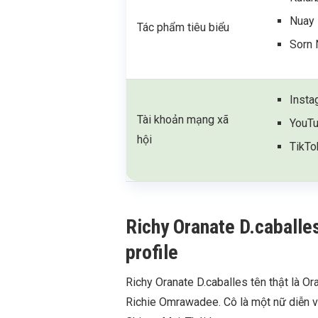
Nuay 
Tác phẩm tiêu biểu
Sorn 
Insta
Tài khoản mạng xã
YouTu
hội
TikTo
Richy Oranate D.caballes 
profile
Richy Oranate D.caballes tên thật là Or
Richie Omrawadee. Cô là một nữ diễn vi