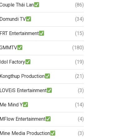
Couple Thái Lan
(86)
Domundi TV
(34)
FRT Entertainment
(15)
GMMTV
(180)
Idol Factory
(19)
Kongthup Production
(21)
LOVEiS Entertainment
(3)
Me Mind Y
(14)
MFlow Entertainment
(4)
Mine Media Production
(3)