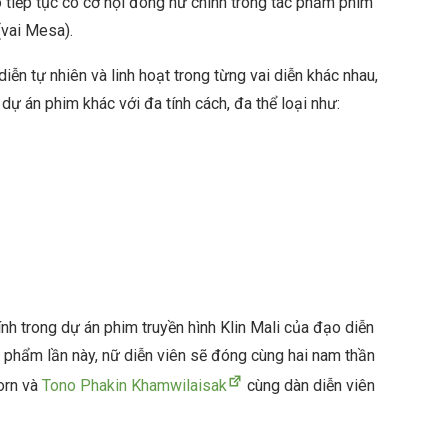
 tiếp tục có cơ hội đóng nữ chính trong tác phẩm phim
(vai Mesa).
iễn tự nhiên và linh hoạt trong từng vai diễn khác nhau,
dự án phim khác với đa tính cách, đa thể loại như:
ính trong dự án phim truyền hình Klin Mali của đạo diễn
 phẩm lần này, nữ diễn viên sẽ đóng cùng hai nam thần
orn và
Tono Phakin Khamwilaisak
cùng dàn diễn viên