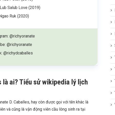
Lub Salub Love (2019)
Ngao Ruk (2020)
gram: @richyoranate
be: @richyoranate
k: @richydcaballes
là ai? Tiểu sử wikipedia lý lịch
anate D. Caballes, hay còn được gọi với tên khác là
ên và cũng là vận động viên cầu lông sinh ra tại