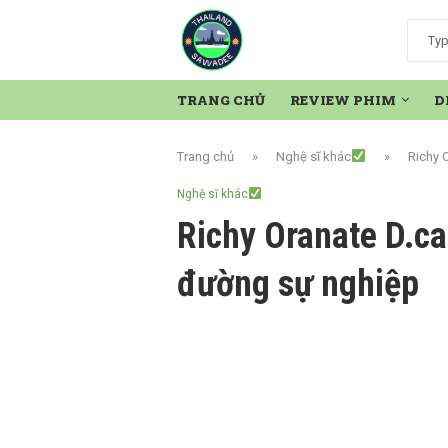
TRANG CHỦ
REVIEW PHIM
D
Trang chủ
»
Nghệ sĩ khác
»
Richy 
Nghệ sĩ khác
Richy Oranate D.ca
đường sự nghiệp