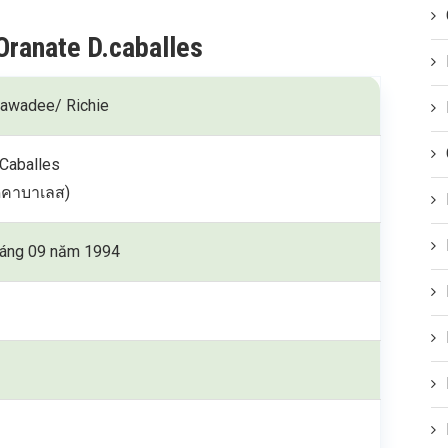
Oranate D.caballes
rawadee/ Richie
 Caballes
ดีคาบาเลส)
háng 09 năm 1994