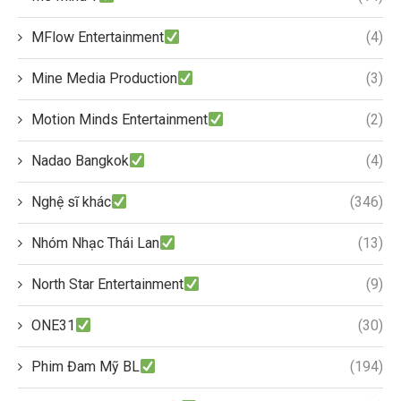
MFlow Entertainment
(4)
Mine Media Production
(3)
Motion Minds Entertainment
(2)
Nadao Bangkok
(4)
Nghệ sĩ khác
(346)
Nhóm Nhạc Thái Lan
(13)
North Star Entertainment
(9)
ONE31
(30)
Phim Đam Mỹ BL
(194)