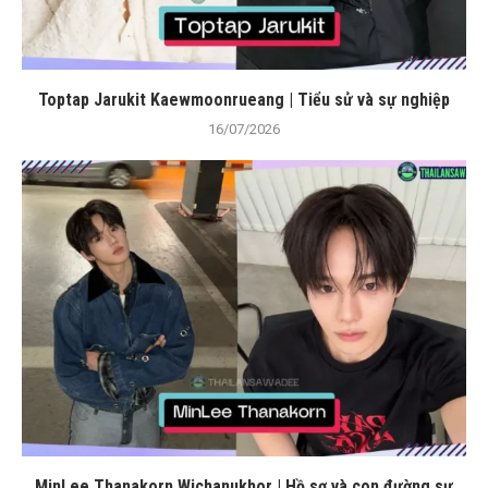
Toptap Jarukit Kaewmoonrueang | Tiểu sử và sự nghiệp
16/07/2026
MinLee Thanakorn Wichanukhor | Hồ sơ và con đường sự