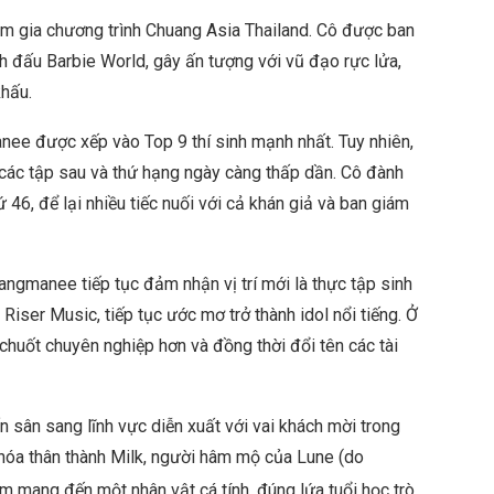
am gia chương trình Chuang Asia Thailand. Cô được ban
h đấu Barbie World, gây ấn tượng với vũ đạo rực lửa,
khấu.
nee được xếp vào Top 9 thí sinh mạnh nhất. Tuy nhiên,
 các tập sau và thứ hạng ngày càng thấp dần. Cô đành
 46, để lại nhiều tiếc nuối với cả khán giả và ban giám
gmanee tiếp tục đảm nhận vị trí mới là thực tập sinh
iser Music, tiếp tục ước mơ trở thành idol nổi tiếng. Ở
chuốt chuyên nghiệp hơn và đồng thời đổi tên các tài
 sân sang lĩnh vực diễn xuất với vai khách mời trong
óa thân thành Milk, người hâm mộ của Lune (do
am mang đến một nhân vật cá tính, đúng lứa tuổi học trò