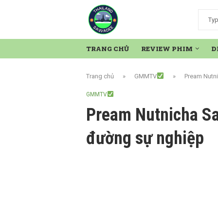
TRANG CHỦ
REVIEW PHIM
D
Trang chủ
»
GMMTV
»
Pream Nutn
GMMTV
Pream Nutnicha Sa
đường sự nghiệp