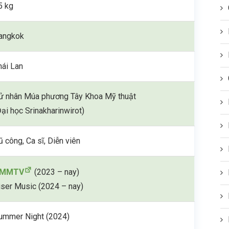
5 kg
angkok
hái Lan
ử nhân Múa phương Tây Khoa Mỹ thuật
Đại học Srinakharinwirot)
ũ công, Ca sĩ, Diễn viên
MMTV
(2023 – nay)
iser Music (2024 – nay)
ummer Night (2024)