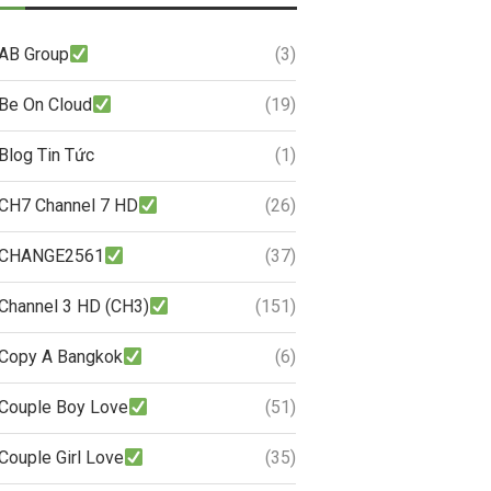
AB Group
(3)
Be On Cloud
(19)
Blog Tin Tức
(1)
CH7 Channel 7 HD
(26)
CHANGE2561
(37)
Channel 3 HD (CH3)
(151)
Copy A Bangkok
(6)
Couple Boy Love
(51)
Couple Girl Love
(35)