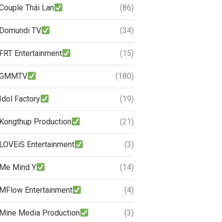
Couple Thái Lan
(86)
Domundi TV
(34)
FRT Entertainment
(15)
GMMTV
(180)
Idol Factory
(19)
Kongthup Production
(21)
LOVEiS Entertainment
(3)
Me Mind Y
(14)
MFlow Entertainment
(4)
Mine Media Production
(3)