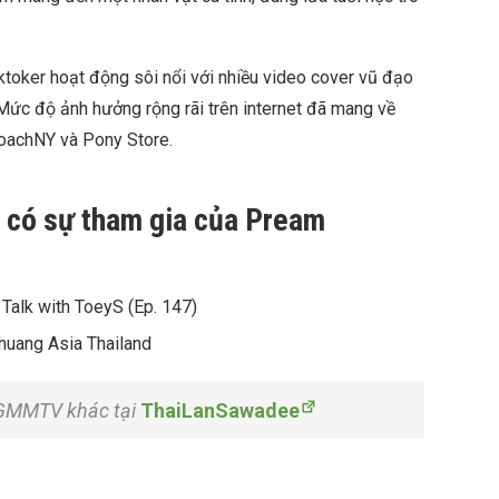
ktoker hoạt động sôi nổi với nhiều video cover vũ đạo
 Mức độ ảnh hưởng rộng rãi trên internet đã mang về
oachNY và Pony Store.
h có sự tham gia của Pream
Talk with ToeyS (Ep. 147)
Chuang Asia Thailand
n GMMTV khác tại
ThaiLanSawadee