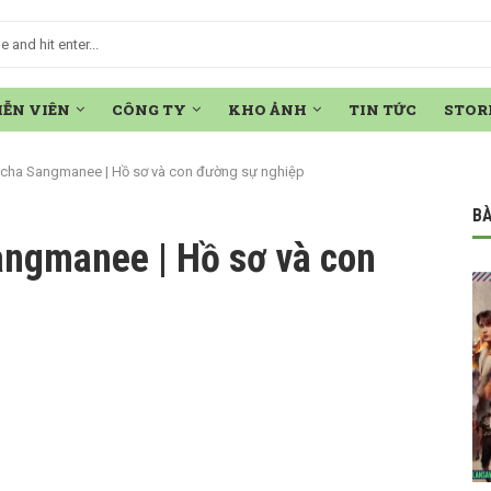
IỄN VIÊN
CÔNG TY
KHO ẢNH
TIN TỨC
STOR
icha Sangmanee | Hồ sơ và con đường sự nghiệp
BÀ
ngmanee | Hồ sơ và con