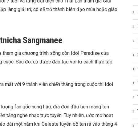
i 7 tuổi và từng đại diện cho Thái Lan tham gia Giải
hập làng giải trí, cô sẽ trở thành biên đạo múa hoặc giáo
utnicha Sangmanee
ham gia chương trình sống còn Idol Paradise của
g cuộc. Sau đó, cô được đào tạo với tư cách thực tập
 mắt với 9 thành viên chiến thắng trong cuộc thi Idol
 lượng fan gốc hùng hậu, đĩa đơn đầu tiên mang tên
nền tảng nghe nhạc trực tuyến. Tuy nhiên, ước mơ hoạt
o dài một năm khi Celeste tuyên bố tan rã vào tháng 4