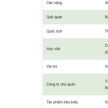
Cân nặng
4
Quê quán
B
Quốc tịch
T
C
Học vấn
(
Vai trò
V
G
Công ty chủ quản
R
Tác phẩm tiêu biểu
S