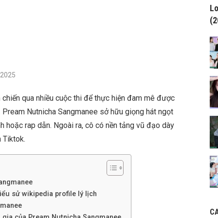
Lo
(2
/2025
chiến qua nhiều cuộc thi để thực hiện đam mê được
. Pream Nutnicha Sangmanee sở hữu giọng hát ngọt
nh hoặc rap dẫn. Ngoài ra, cô có nền tảng vũ đạo dày
 Tiktok.
 Sangmanee
u sử wikipedia profile lý lịch
gmanee
C
am gia của Pream Nutnicha Sangmanee