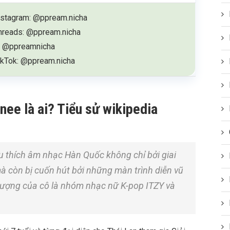
nstagram: @ppream.nicha
hreads: @ppream.nicha
: @ppreamnicha
ikTok: @ppream.nicha
ee là ai? Tiểu sử wikipedia
thích âm nhạc Hàn Quốc không chỉ bởi giai
 mà còn bị cuốn hút bởi những màn trình diễn vũ
tượng của cô là nhóm nhạc nữ K-pop ITZY và