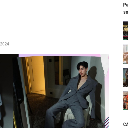
Pa
sơ
/2024
C