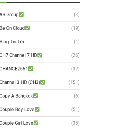
AB Group
(3)
Be On Cloud
(19)
Blog Tin Tức
(1)
CH7 Channel 7 HD
(26)
CHANGE2561
(37)
Channel 3 HD (CH3)
(151)
Copy A Bangkok
(6)
Couple Boy Love
(51)
Couple Girl Love
(35)