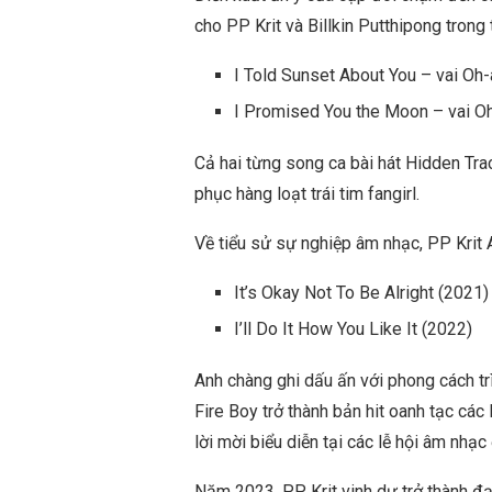
cho PP Krit và Billkin Putthipong trong
I Told Sunset About You – vai Oh
I Promised You the Moon – vai O
Cả hai từng song ca bài hát Hidden Tra
phục hàng loạt trái tim fangirl.
Về tiểu sử sự nghiệp âm nhạc, PP Krit
It’s Okay Not To Be Alright (2021)
I’ll Do It How You Like It (2022)
Anh chàng ghi dấu ấn với phong cách tr
Fire Boy trở thành bản hit oanh tạc cá
lời mời biểu diễn tại các lễ hội âm nhạ
Năm 2023, PP Krit vinh dự trở thành đạ