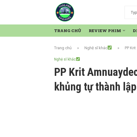
TRANG CHỦ
REVIEW PHIM
D
Trang chủ
»
Nghệ sĩ khác
»
PP Kri
Nghệ sĩ khác
PP Krit Amnuaydec
khủng tự thành lập