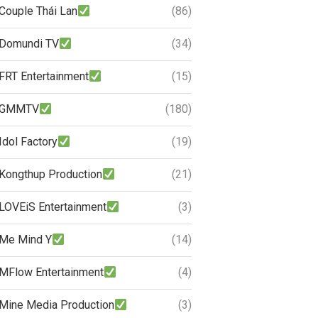
Couple Thái Lan
(86)
Domundi TV
(34)
FRT Entertainment
(15)
GMMTV
(180)
Idol Factory
(19)
Kongthup Production
(21)
LOVEiS Entertainment
(3)
Me Mind Y
(14)
MFlow Entertainment
(4)
Mine Media Production
(3)