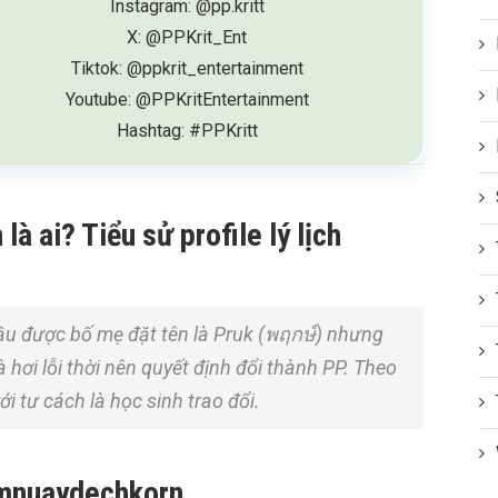
Instagram: @pp.kritt
X: @PPKrit_Ent
Tiktok: @ppkrit_entertainment
Youtube: @PPKritEntertainment
Hashtag: #PPKritt
à ai? Tiểu sử profile lý lịch
u được bố mẹ đặt tên là Pruk (พฤกษ์) nhưng
 hơi lỗi thời nên quyết định đổi thành PP. Theo
ới tư cách là học sinh trao đổi.
Amnuaydechkorn