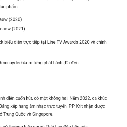
 tác phẩm:
-aew (2020)
h-aew (2021)
ck biểu diễn trực tiếp tại Line TV Awards 2020 và chinh
 Amnuaydechkorn từng phát hành đĩa đơn:
ình diễn cuốn hút, có một không hai. Năm 2022, ca khúc
c Bảng xếp hạng âm nhạc trực tuyến. PP Krit nhận được
c ở Trung Quốc và Singapore.
i sứ thương hiệu người Thái Lan đầu tiên của