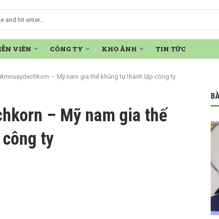
IỄN VIÊN
CÔNG TY
KHO ẢNH
TIN TỨC
t Amnuaydechkorn – Mỹ nam gia thế khủng tự thành lập công ty
BÀ
hkorn – Mỹ nam gia thế
 công ty