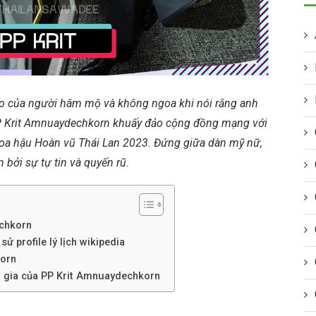
o của người hâm mộ và không ngoa khi nói rằng anh
 PP Krit Amnuaydechkorn khuấy đảo cộng đồng mạng với
Hoa hậu Hoàn vũ Thái Lan 2023. Đứng giữa dàn mỹ nữ,
 bởi sự tự tin và quyến rũ.
echkorn
ử profile lý lịch wikipedia
korn
m gia của PP Krit Amnuaydechkorn