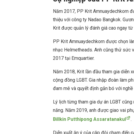
Năm 2017, PP Krit Amnuaydechkorn đượ
thiệu với công ty Nadao Bangkok. Gương
Krit được quản lý đánh giá cao ngay từ 
PP Krit Amnuaydechkorn được chọn làm
nhạc Helmetheads. Anh cũng thử sức vớ
2017 tại Emquartier.
Năm 2018, Krit lần đầu tham gia diễn x
cộng đồng LGBT. Gia nhập đoàn làm phi
đam mê và quyết định gắn bó với nghề 
Lý lịch từng tham gia dự án LGBT cũng
năng. Năm 2019, anh được giao vai ph
Billkin Putthipong Assaratanakul
.
Diễn xuất ăn ý của cặp đôi chạm đến c