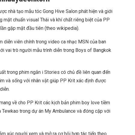
c nhà tạo mẫu tóc Gong Hive Salon phát hiện và giới
 mặt chuẩn visual Thái và khí chất riêng biệt của PP
lần gặp mặt đầu tiên (theo wikipedia).
 diễn viên chính trong video ca nhạc MSN của ban
i vai trò người mẫu trình diễn trong Boys of Bangkok
uất trong phim ngắn i Stories có chủ đề liên quan đến
m và sống với nhân vật giúp PP Krit xác định được
diễn.
 mang về cho PP Krit các kịch bản phim boy love tiềm
ụ Tewkao trong dự án My Ambulance và đóng cặp với
ảm xúc người xem và mở ra cơ hội hợp tác tiếp theo