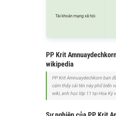
Tài khoản mạng xã hội
PP Krit Amnuaydechkorn l
wikipedia
PP Krit Amnuaydechkorn ban đầ
cảm thấy cái tên này phổ biến và
wiki, anh học lớp 11 tại Hoa Kỳ v
Sự nghiệp của PP Krit 