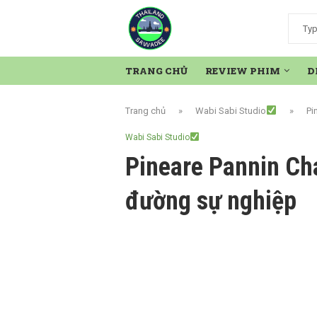
TRANG CHỦ
REVIEW PHIM
D
Trang chủ
»
Wabi Sabi Studio
»
Pi
Wabi Sabi Studio
Pineare Pannin Ch
đường sự nghiệp