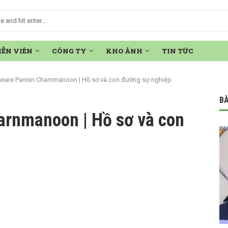
IỄN VIÊN
CÔNG TY
KHO ẢNH
TIN TỨC
neare Pannin Charnmanoon | Hồ sơ và con đường sự nghiệp
BÀ
arnmanoon | Hồ sơ và con