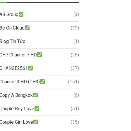
AB Group
(3)
Be On Cloud
(19)
Blog Tin Tức
(1)
CH7 Channel 7 HD
(26)
CHANGE2561
(37)
Channel 3 HD (CH3)
(151)
Copy A Bangkok
(6)
Couple Boy Love
(51)
Couple Girl Love
(35)