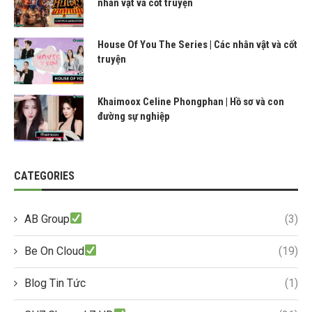
nhân vật và cốt truyện
House Of You The Series | Các nhân vật và cốt
truyện
Khaimoox Celine Phongphan | Hồ sơ và con
đường sự nghiệp
CATEGORIES
AB Group
(3)
Be On Cloud
(19)
Blog Tin Tức
(1)