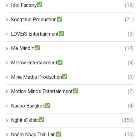
Idol Factory
(19)
Kongthup Production
(21)
LOVEiS Entertainment
(3)
Me Mind Y
(14)
MFlow Entertainment
(4)
Mine Media Production
(3)
Motion Minds Entertainment
(2)
Nadao Bangkok
(4)
Nghệ sĩ khác
(353)
Nhóm Nhạc Thái Lan
(13)