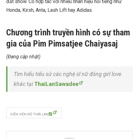
đắt show. Cô hợp tác với nhiều nhãn hiệu nổi tiếng như
Honda, Kirsh, Anta, Lash Lift hay Adidas.
Chương trình truyền hình có sự tham
gia của Pim Pimsatjee Chaiyasaj
(Đang cập nhật)
Tìm hiểu tiểu sử các nghệ sĩ nữ đóng girl love
khác tại
ThaiLanSawadee
DIỄN VIÊN NỮ THÁI LAN