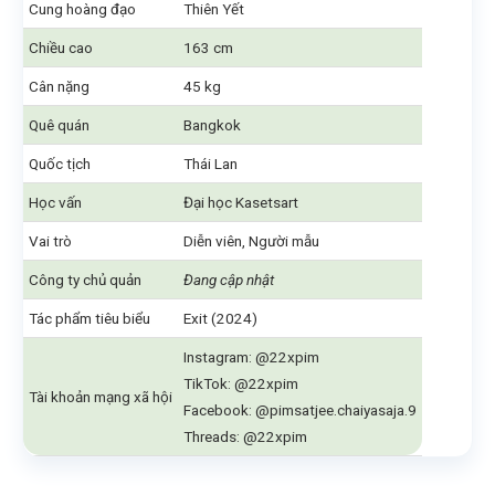
Cung hoàng đạo
Thiên Yết
Chiều cao
163 cm
Cân nặng
45 kg
Quê quán
Bangkok
Quốc tịch
Thái Lan
Học vấn
Đại học Kasetsart
Vai trò
Diễn viên, Người mẫu
Công ty chủ quản
Đang cập nhật
Tác phẩm tiêu biểu
Exit (2024)
Instagram: @22xpim
TikTok: @22xpim
Tài khoản mạng xã hội
Facebook: @pimsatjee.chaiyasaja.9
Threads: @22xpim