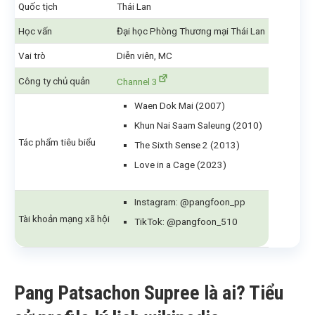
Quốc tịch
Thái Lan
Học vấn
Đại học Phòng Thương mại Thái Lan
Vai trò
Diễn viên, MC
Công ty chủ quản
Channel 3
Waen Dok Mai (2007)
Khun Nai Saam Saleung (2010)
Tác phẩm tiêu biểu
The Sixth Sense 2 (2013)
Love in a Cage (2023)
Instagram: @pangfoon_pp
Tài khoản mạng xã hội
TikTok: @pangfoon_510
Pang Patsachon Supree là ai? Tiểu