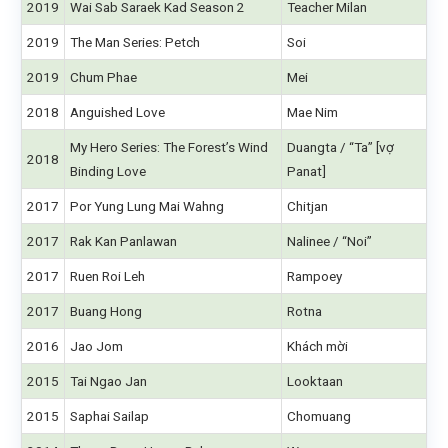
2019
Wai Sab Saraek Kad Season 2
Teacher Milan
2019
The Man Series: Petch
Soi
2019
Chum Phae
Mei
2018
Anguished Love
Mae Nim
My Hero Series: The Forest’s Wind
Duangta / “Ta” [vợ
2018
Binding Love
Panat]
2017
Por Yung Lung Mai Wahng
Chitjan
2017
Rak Kan Panlawan
Nalinee / “Noi”
2017
Ruen Roi Leh
Rampoey
2017
Buang Hong
Rotna
2016
Jao Jom
Khách mời
2015
Tai Ngao Jan
Looktaan
2015
Saphai Sailap
Chomuang