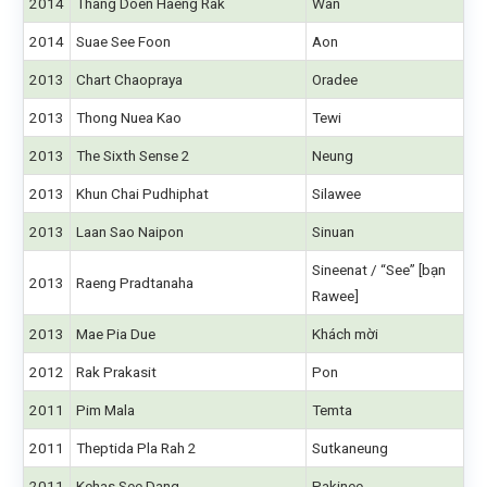
2014
Thang Doen Haeng Rak
Wan
2014
Suae See Foon
Aon
2013
Chart Chaopraya
Oradee
2013
Thong Nuea Kao
Tewi
2013
The Sixth Sense 2
Neung
2013
Khun Chai Pudhiphat
Silawee
2013
Laan Sao Naipon
Sinuan
Sineenat / “See” [bạn
2013
Raeng Pradtanaha
Rawee]
2013
Mae Pia Due
Khách mời
2012
Rak Prakasit
Pon
2011
Pim Mala
Temta
2011
Theptida Pla Rah 2
Sutkaneung
2011
Kehas See Dang
Pakinee