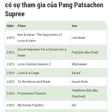
có sự tham gia của Pang Patsachon
Supree
Năm
Phim
Vai
Bua & Kwan: The Opposites of
2025
Lamduan
Love & Hate
Good Heavens! I’m a Goose not a
2025
Pad [chị dâu Chai]
Swan
2023
Love Destiny Season 2
Wiphawan
2023
Love in a Cage
Sa-ad
2023
To the Moon and Back
Guest Role
Yatphirun [chị dâu
2022
Poisonous Passion
Parichat]
2022
My Sassy Psychic
Siri