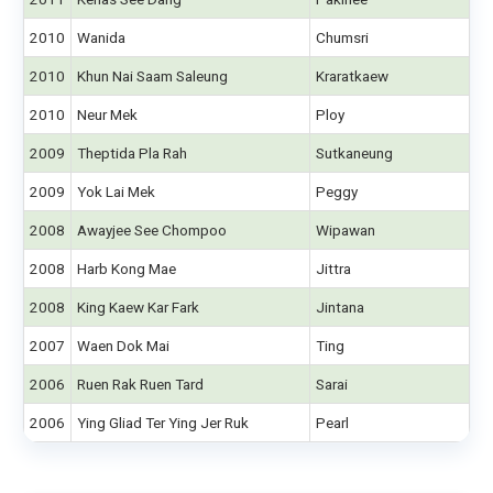
2010
Wanida
Chumsri
2010
Khun Nai Saam Saleung
Kraratkaew
2010
Neur Mek
Ploy
2009
Theptida Pla Rah
Sutkaneung
2009
Yok Lai Mek
Peggy
2008
Awayjee See Chompoo
Wipawan
2008
Harb Kong Mae
Jittra
2008
King Kaew Kar Fark
Jintana
2007
Waen Dok Mai
Ting
2006
Ruen Rak Ruen Tard
Sarai
2006
Ying Gliad Ter Ying Jer Ruk
Pearl