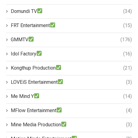
Domundi TV
(34)
FRT Entertainment
(15)
GMMTV
(176)
Idol Factory
(16)
Kongthup Production
(21)
LOVEiS Entertainment
(3)
Me Mind Y
(14)
MFlow Entertainment
(4)
Mine Media Production
(3)