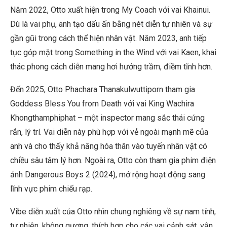
Năm 2022, Otto xuất hiện trong My Coach với vai Khainui.
Dù là vai phụ, anh tạo dấu ấn bằng nét diễn tự nhiên và sự
gần gũi trong cách thể hiện nhân vật. Năm 2023, anh tiếp
tục góp mặt trong Something in the Wind với vai Kaen, khai
thác phong cách diễn mang hơi hướng trầm, điềm tĩnh hơn.
Đến 2025, Otto Phachara Thanakulwuttiporn tham gia
Goddess Bless You from Death với vai King Wachira
Khongthamphiphat – một inspector mang sắc thái cứng
rắn, lý trí. Vai diễn này phù hợp với vẻ ngoài mạnh mẽ của
anh và cho thấy khả năng hóa thân vào tuyến nhân vật có
chiều sâu tâm lý hơn. Ngoài ra, Otto còn tham gia phim điện
ảnh Dangerous Boys 2 (2024), mở rộng hoạt động sang
lĩnh vực phim chiếu rạp.
Vibe diễn xuất của Otto nhìn chung nghiêng về sự nam tính,
tự nhiên, không gượng, thích hợp cho các vai cảnh sát, vận