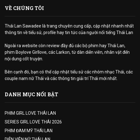
VỀ CHÚNG TÔI
Thái Lan Sawadee là trang chuyên cung cấp, cập nhật nhanh nhất
thông tin về tiểu sử, profile hay tin tức của người nổi tiếng Thái Lan
Ngoài ra website còn review đầy đủ các bộ phim hay Thái Lan,
phim Boylove Girllove, các Larkon, từ dàn diễn viên, nhân vật đến
nội dung cốt truyện.
Bên cạnh đó, bạn có thể cập nhật tiểu sử các nhóm nhạc Thái, các
couple nam nữ Thái và các thông tin giải trí Thái mới nhất.
DANH MỤC NỔI BẬT
PHIM GIRL LOVE THÁI LAN
SERIES GIRL LOVE THÁI 2026
PHIM ĐAM MỸ THÁI LAN
DIỄN VIÊN NỮ THÁI LAN