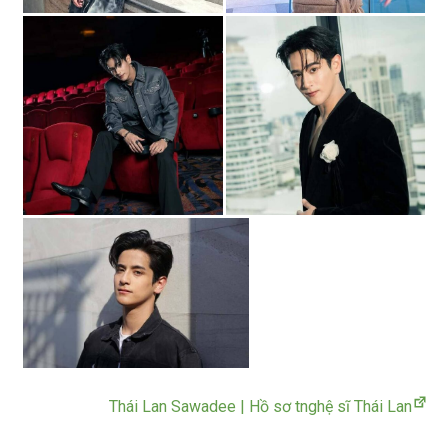
Thái Lan Sawadee | Hồ sơ tnghệ sĩ Thái Lan