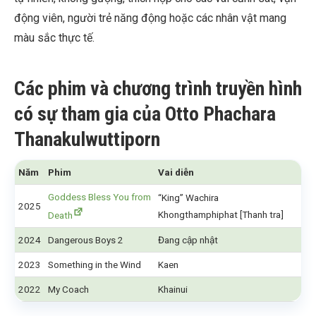
động viên, người trẻ năng động hoặc các nhân vật mang
màu sắc thực tế.
Các phim và chương trình truyền hình
có sự tham gia của Otto Phachara
Thanakulwuttiporn
Năm
Phim
Vai diễn
Goddess Bless You from
“King” Wachira
2025
Khongthamphiphat [Thanh tra]
Death
2024
Dangerous Boys 2
Đang cập nhật
2023
Something in the Wind
Kaen
2022
My Coach
Khainui