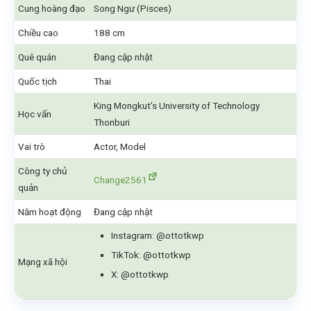
Cung hoàng đạo
Song Ngư (Pisces)
Chiều cao
188 cm
Quê quán
Đang cập nhật
Quốc tịch
Thai
King Mongkut’s University of Technology
Học vấn
Thonburi
Vai trò
Actor, Model
Công ty chủ
Change2561
quản
Năm hoạt động
Đang cập nhật
Instagram: @ottotkwp
TikTok: @ottotkwp
Mạng xã hội
X: @ottotkwp