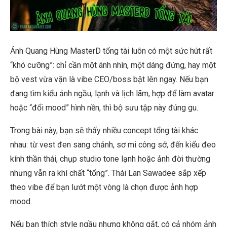
Ảnh Quang Hùng MasterD tổng tài luôn có một sức hút rất
“khó cưỡng”: chỉ cần một ánh nhìn, một dáng đứng, hay một
bộ vest vừa vặn là vibe CEO/boss bật lên ngay. Nếu bạn
đang tìm kiểu ảnh ngầu, lạnh và lịch lãm, hợp để làm avatar
hoặc “đổi mood” hình nền, thì bộ sưu tập này đúng gu.
Trong bài này, bạn sẽ thấy nhiều concept tổng tài khác
nhau: từ vest đen sang chảnh, sơ mi công sở, đến kiểu đeo
kính thần thái, chụp studio tone lạnh hoặc ảnh đời thường
nhưng vẫn ra khí chất “tổng”. Thái Lan Sawadee sắp xếp
theo vibe để bạn lướt một vòng là chọn được ảnh hợp
mood.
Nếu bạn thích style ngầu nhưng không gắt, có cả nhóm ảnh