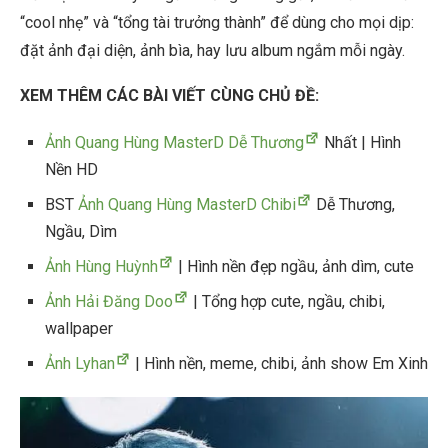
“cool nhẹ” và “tổng tài trưởng thành” để dùng cho mọi dịp:
đặt ảnh đại diện, ảnh bìa, hay lưu album ngắm mỗi ngày.
XEM THÊM CÁC BÀI VIẾT CÙNG CHỦ ĐỀ:
Ảnh Quang Hùng MasterD Dễ Thương
Nhất | Hình
Nền HD
BST
Ảnh Quang Hùng MasterD Chibi
Dễ Thương,
Ngầu, Dìm
Ảnh Hùng Huỳnh
| Hình nền đẹp ngầu, ảnh dìm, cute
Ảnh Hải Đăng Doo
| Tổng hợp cute, ngầu, chibi,
wallpaper
Ảnh Lyhan
| Hình nền, meme, chibi, ảnh show Em Xinh