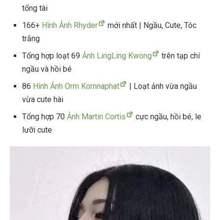
tổng tài
166+
Hình Ảnh Rhyder
mới nhất | Ngầu, Cute, Tóc
trắng
Tổng hợp loạt 69
Ảnh LingLing Kwong
trên tạp chí
ngầu và hồi bé
86
Hình Ảnh Orm Kornnaphat
| Loạt ảnh vừa ngầu
vừa cute hài
Tổng hợp 70
Ảnh Martin Cortis
cực ngầu, hồi bé, le
lưỡi cute