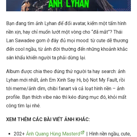
Bạn đang tìm ảnh Lyhan để đổi avatar, kiếm một tấm hình
nền xịn, hay chỉ muốn lướt một vòng cho “đã mắt”? Thái
Lan Sawadee gom ở đây đủ mọi mood: từ cute dễ thương
đến cool ngầu, từ ảnh đời thường đến những khoảnh khắc
sân khấu khiến người ta phải dừng lại.
Album được chia theo đúng thứ người ta hay search: ảnh
Lyhan mới nhất, ảnh Em Xinh Say Hi, bộ Not My Fault, rồi
tới meme/ảnh dìm, chibi fanart và cả loạt hình nền – ảnh
profile. Bạn thích vibe nào thì kéo đúng mục đó, khỏi mất
công tìm lại nhé.
XEM THÊM CÁC BÀI VIẾT ẢNH KHÁC:
202+
Ảnh Quang Hùng Masterd
| Hình nền ngầu, cute,