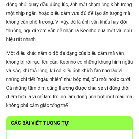
động nhỏ: quay đầu đúng lúc, ánh mắt chạm ống kính trong
một nhịp ngắn, hoặc biểu cảm vừa đủ để tạo ấn tượng mà
không cần phô trương. Vì vậy, dù là ảnh sân khấu hay đời
thường, người xem vẫn dễ nhận ra Keonho qua một vài dấu
hiệu rất nhanh.
Một điều khác nằm ở độ đa dạng của biểu cảm mà vẫn
không bị rời rạc. Khi cần, Keonho có những khung hình ngầu
và sắc; khi thả lỏng, lại có kiểu ảnh khiến fan nhớ lâu vì
những chi tiết “ngẫu nhiên” như bóp má, bĩu môi hoặc cười.
Cả những tấm dìm cũng thường được chia sẻ vì đúng thời
điểm hơn là vì cố làm trò, nó làm dòng ảnh bớt một màu mà
không phá cảm giác tổng thể.
CÁC BÀI VIẾT TƯƠNG TỰ: