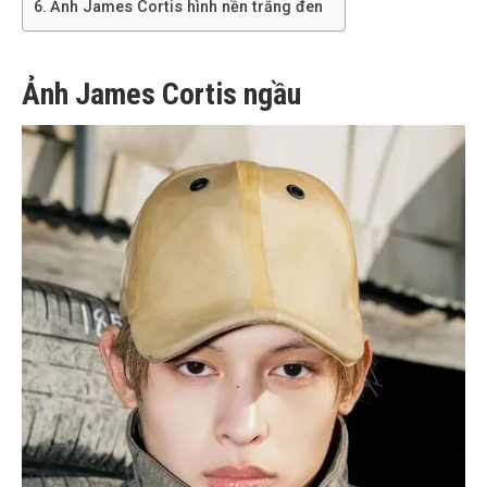
Ảnh James Cortis hình nền trắng đen
Ảnh James Cortis ngầu