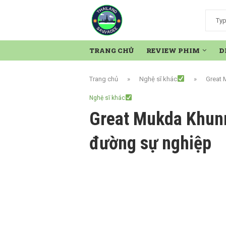
TRANG CHỦ
REVIEW PHIM
D
Trang chủ
»
Nghệ sĩ khác
»
Great 
Nghệ sĩ khác
Great Mukda Khunn
đường sự nghiệp