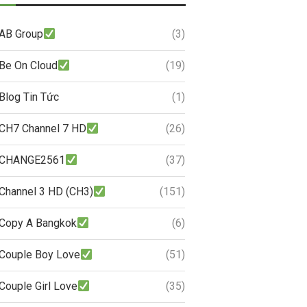
AB Group
(3)
Be On Cloud
(19)
Blog Tin Tức
(1)
CH7 Channel 7 HD
(26)
CHANGE2561
(37)
Channel 3 HD (CH3)
(151)
Copy A Bangkok
(6)
Couple Boy Love
(51)
Couple Girl Love
(35)