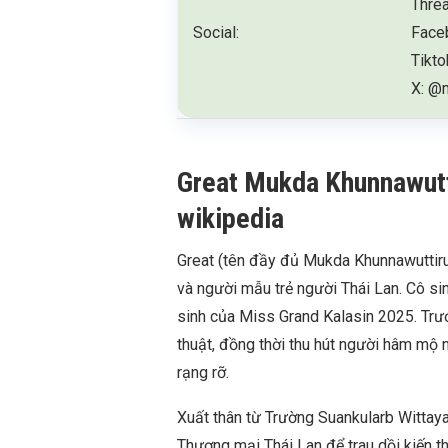
Thre
Social:
Face
Tikt
X: @
Great Mukda Khunnawuttir
wikipedia
Great (tên đầy đủ Mukda Khunnawuttiruk,
và người mẫu trẻ người Thái Lan. Cô sin
sinh của Miss Grand Kalasin 2025. Trư
thuật, đồng thời thu hút người hâm mộ n
rạng rỡ.
Xuất thân từ Trường Suankularb Wittayal
Thương mại Thái Lan để trau dồi kiến 