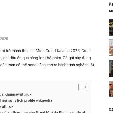
Pa
sơ
/2025
hi trở thành thí sinh Miss Grand Kalasin 2025, Great
g, ghi dấu ấn qua hàng loạt bộ phim. Cô gái này đang
oàn toàn có thể song hành, mở ra hành trình nghệ thuật
kda Khunnawuttiruk
ểu sử lý lịch profile wikipedia
wuttiruk
C
nh có sự tham gia của Great Mukda Khunnawuttiruk