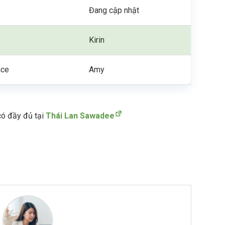
Đang cập nhật
Kirin
ace
Amy
 có đầy đủ tại
Thái Lan Sawadee