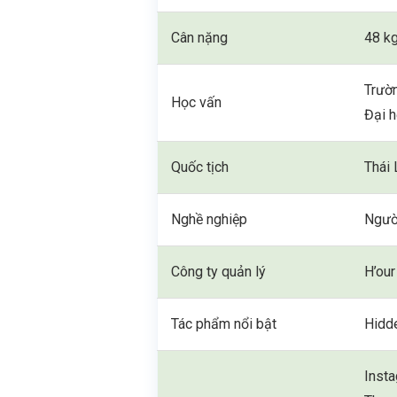
Cân nặng
48 k
Trườn
Học vấn
Đại 
Quốc tịch
Thái 
Nghề nghiệp
Người
Công ty quản lý
H’our
Tác phẩm nổi bật
Hidd
Inst