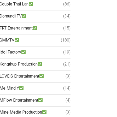
Couple Thái Lan
(86)
Domundi TV
(34)
FRT Entertainment
(15)
GMMTV
(180)
Idol Factory
(19)
Kongthup Production
(21)
LOVEiS Entertainment
(3)
Me Mind Y
(14)
MFlow Entertainment
(4)
Mine Media Production
(3)