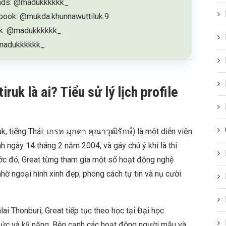
ads: @madukkkkkk_
book: @mukda.khunnawuttiluk.9
ok: @madukkkkkk_
madukkkkkk_
uk là ai? Tiểu sử lý lịch profile
 tiếng Thái: เกรท มุกดา คุณาวุฒิรักษ์) là một diễn viên
h ngày 14 tháng 2 năm 2004, và gây chú ý khi là thí
ớc đó, Great từng tham gia một số hoạt động nghệ
hờ ngoại hình xinh đẹp, phong cách tự tin và nụ cười
ai Thonburi, Great tiếp tục theo học tại Đại học
thức và kỹ năng. Bên cạnh các hoạt động người mẫu và