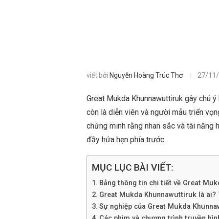
viết bởi
Nguyễn Hoàng Trúc Thơ
27/11
Great Mukda Khunnawuttiruk gây chú ý k
còn là diễn viên và người mẫu triển vọn
chứng minh rằng nhan sắc và tài năng h
đầy hứa hẹn phía trước.
MỤC LỤC BÀI VIẾT:
Bảng thông tin chi tiết về Great Mu
Great Mukda Khunnawuttiruk là ai? Ti
Sự nghiệp của Great Mukda Khunna
Các phim và chương trình truyền hì