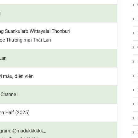
g
g Suankularb Wittayalai Thonburi
học Thương mại Thái Lan
Lan
 mẫu, diễn viên
 Channel
en Half (2025)
agram: @madukkkkkk_