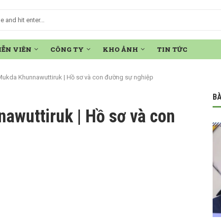
IỄN VIÊN
CÔNG TY
KHO ẢNH
TIN TỨC
Mukda Khunnawuttiruk | Hồ sơ và con đường sự nghiệp
BÀ
awuttiruk | Hồ sơ và con