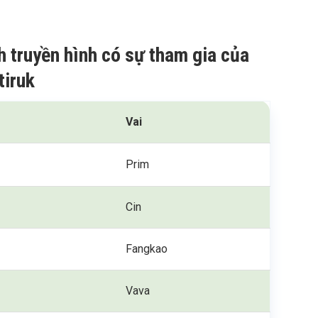
h truyền hình có sự tham gia của
iruk
Vai
Prim
Cin
Fangkao
p
Vava