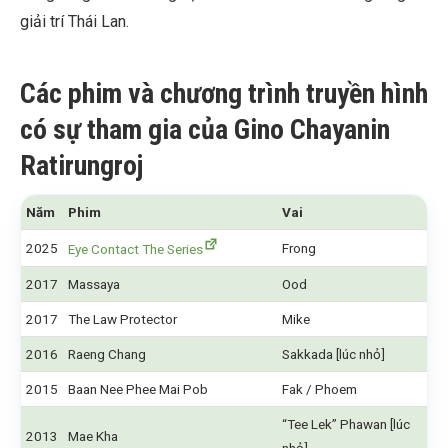
giải trí Thái Lan.
Các phim và chương trình truyền hình
có sự tham gia của Gino Chayanin
Ratirungroj
Năm
Phim
Vai
2025
Frong
Eye Contact The Series
2017
Massaya
Ood
2017
The Law Protector
Mike
2016
Raeng Chang
Sakkada [lúc nhỏ]
2015
Baan Nee Phee Mai Pob
Fak / Phoem
“Tee Lek” Phawan [lúc
2013
Mae Kha