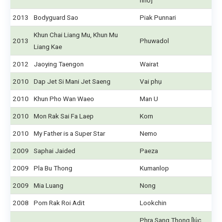
nhỏ]
2013
Bodyguard Sao
Piak Punnari
Khun Chai Liang Mu, Khun Mu
2013
Phuwadol
Liang Kae
2012
Jaoying Taengon
Wairat
2010
Dap Jet Si Mani Jet Saeng
Vai phụ
2010
Khun Pho Wan Waeo
Man U
2010
Mon Rak Sai Fa Laep
Korn
2010
My Father is a Super Star
Nemo
2009
Saphai Jaided
Paeza
2009
Pla Bu Thong
Kumanlop
2009
Mia Luang
Nong
2008
Pom Rak Roi Adit
Lookchin
Phra Sang Thong [lúc