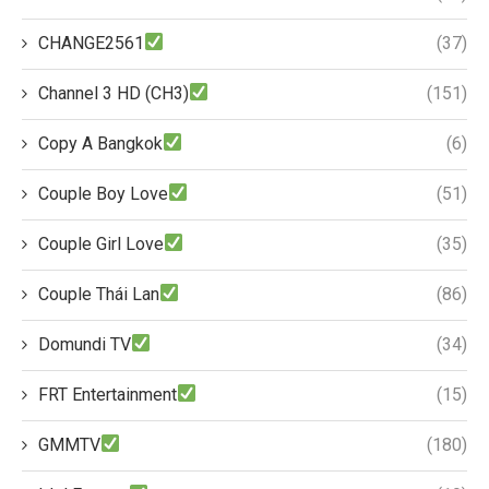
CHANGE2561
(37)
Channel 3 HD (CH3)
(151)
Copy A Bangkok
(6)
Couple Boy Love
(51)
Couple Girl Love
(35)
Couple Thái Lan
(86)
Domundi TV
(34)
FRT Entertainment
(15)
GMMTV
(180)