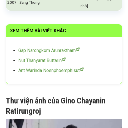
2007
Sang Thong
nhỏ]
XEM THÊM BÀI VIẾT KHÁC:
Gap Narongkorn Arunraktham
Nut Thanyarat Buttarin
Ant Warinda Noenphoemphisut
Thư viện ảnh của Gino Chayanin
Ratirungroj