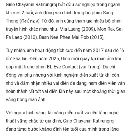
Gino Chayanin Ratirungroj bắt đầu sự nghiệp trong ngành
khi mới 2 tuổi, anh đóng vai chính trong bộ phim Sang
Thong (สังข์ทอง). Từ đó, anh cũng tham gia nhiều bộ phim
truyền hình khác nhau như: Mia Luang (2009), Mon Rak Sai
Fa Laep (2010), Baan Nee Phee Mai Pob (2015),…
Tuy nhiên, anh hoạt động tích cực đến năm 2017 sau đó “ở
ẩn” khá lâu. Đến năm 2025, Gino mới quay lại màn ảnh khi
góp mặt trong phim BL Eye Contact (vai Frong). Dù chỉ
đóng vai phụ nhưng với kinh nghiệm diễn xuất từ khi còn
nhỏ và đảm nhận nhiều vai diễn đa dạng, nam diễn viên vẫn
hoàn thành rất tốt vai diễn lần này sau một khoảng thời gian
vắng bóng màn ảnh.
Với ngoại hình sáng, tài năng diễn xuất và nền tảng nghệ
thuật vững chắc từ gia đình, Gino Chayanin Ratirungroj
đang từng bước khẳng định tên tuổi của mình trong làng