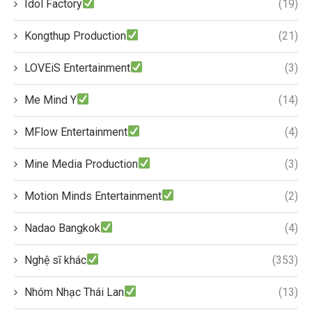
Idol Factory
(19)
Kongthup Production
(21)
LOVEiS Entertainment
(3)
Me Mind Y
(14)
MFlow Entertainment
(4)
Mine Media Production
(3)
Motion Minds Entertainment
(2)
Nadao Bangkok
(4)
Nghệ sĩ khác
(353)
Nhóm Nhạc Thái Lan
(13)