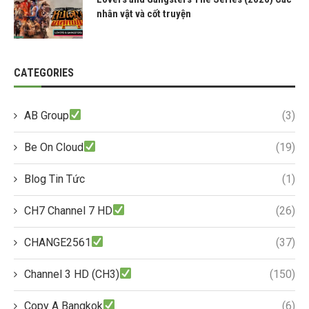
nhân vật và cốt truyện
CATEGORIES
AB Group
(3)
Be On Cloud
(19)
Blog Tin Tức
(1)
CH7 Channel 7 HD
(26)
CHANGE2561
(37)
Channel 3 HD (CH3)
(150)
Copy A Bangkok
(6)