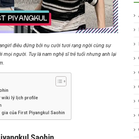
fangirl điêu đứng bởi nụ cười tươi rạng ngời cùng sự
i mọi người. Tuy là nam nghệ sĩ trẻ tuổi nhưng anh lại
ớm.
ohin
wiki lý lịch profile
n
 gia của First Piyangkul Saohin
Piyangkul Saohin