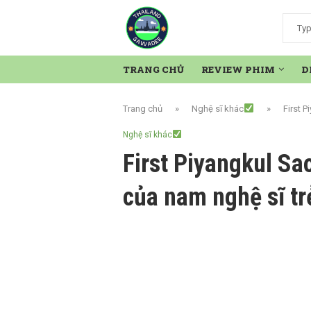
TRANG CHỦ
REVIEW PHIM
D
Trang chủ
»
Nghệ sĩ khác
»
First P
Nghệ sĩ khác
First Piyangkul Sao
của nam nghệ sĩ tr