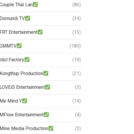
Couple Thái Lan
(86)
Domundi TV
(34)
FRT Entertainment
(15)
GMMTV
(180)
Idol Factory
(19)
Kongthup Production
(21)
LOVEiS Entertainment
(3)
Me Mind Y
(14)
MFlow Entertainment
(4)
Mine Media Production
(3)