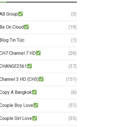
AB Group
(3)
Be On Cloud
(19)
Blog Tin Tức
(1)
CH7 Channel 7 HD
(26)
CHANGE2561
(37)
Channel 3 HD (CH3)
(151)
Copy A Bangkok
(6)
Couple Boy Love
(51)
Couple Girl Love
(35)