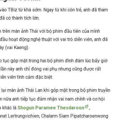
ào TBiz từ khá sớm. Ngay từ khi còn trẻ, anh đã tham
ã có thành tích lớn.
n trên màn ảnh Thái với bộ phim đầu tiên của mình
đầu hoạt động nghệ thuật với vai trò diễn viên, anh đã
y (vai Kaeng).
p tục góp mặt trong hai bộ phim đình đám lúc bấy giờ
y lần này anh chỉ đóng vai phụ nhưng cũng được rất
iễn viên tình cảm đặc biệt.
 lại màn ảnh Thái Lan khi góp mặt trong bộ phim truyền
ần nữa anh tiếp tục đảm nhận vai nam chính và cơ hội
p khác là
Shogun Paramee Thesdaroon
,
nat Lertrungvichien, Chalarm Siam Pipatcharoenwong