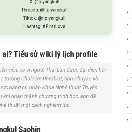
X: @piyangkull
Threads: @f.piyangkull
Tiktok: @f.piyangkull
Hashtag: #FirstLove
ai? Tiểu sử wiki lý lịch profile
iễn viên, ca sĩ người Thái Lan được đại diện bởi
học trường Chaloem Phrakiat, tỉnh Phayao và
ược bằng cử nhân Khoa Nghệ thuật Truyền
 khi hoàn thành chương trình học, anh đã
ghệ thuật một cách nghiêm túc.
angkul Saohin