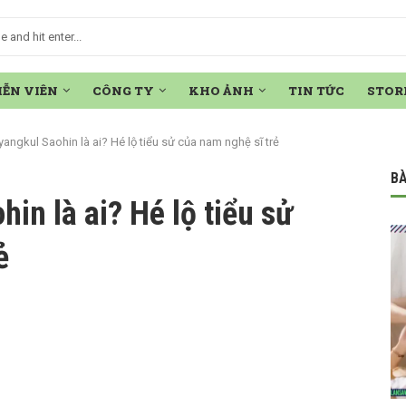
IỄN VIÊN
CÔNG TY
KHO ẢNH
TIN TỨC
STOR
iyangkul Saohin là ai? Hé lộ tiểu sử của nam nghệ sĩ trẻ
BÀ
hin là ai? Hé lộ tiểu sử
ẻ