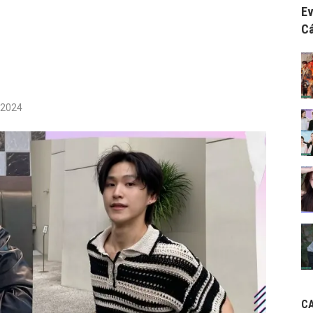
Ev
Cá
/2024
C