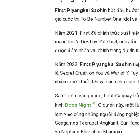
First Piyangkul Saohin
bắt đầu bước v
gia cuộc thi To Be Number One Idol và đ
Năm 2021, First đã chính thức xuất hiệ
mang tên Y-Destiny. Đặc biệt, ngay lần 
được đảm nhận vai chính trong dự án nà
Năm 2022,
First Piyangkul Saohin
tiế
là
Secret Crush on You
và
War of Y
. Tu
nhiều người biết đến và dành cho nam d
Sau 2 năm vắng bóng, First đã quay trở
hình
Deep Night
. Ở dự án này, một l
làm việc cùng những người đồng nghiệ
Seagames Teerapat Angkanit, Sun Tana
và Neptune Bhurichon Khumsiri.