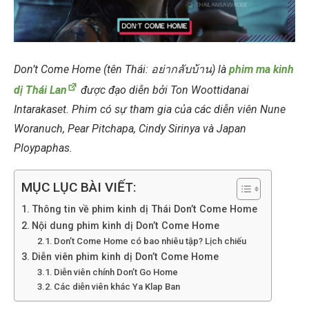
Don’t Come Home (tên Thái: อย่ากลับบ้าน) là
phim ma kinh
dị Thái Lan
được đạo diễn bởi Ton Woottidanai
Intarakaset. Phim có sự tham gia của các diễn viên Nune
Woranuch, Pear Pitchapa, Cindy Sirinya và Japan
Ploypaphas.
MỤC LỤC BÀI VIẾT:
Thông tin về phim kinh dị Thái Don’t Come Home
Nội dung phim kinh dị Don’t Come Home
Don’t Come Home có bao nhiêu tập? Lịch chiếu
Diễn viên phim kinh dị Don’t Come Home
Diễn viên chính Don’t Go Home
Các diễn viên khác Ya Klap Ban