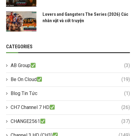
Lovers and Gangsters The Series (2026) Các
nhân vật và cốt truyện
CATEGORIES
AB Group
(3)
Be On Cloud
(19)
Blog Tin Tức
(1)
CH7 Channel 7 HD
(26)
CHANGE2561
(37)
Channel 3 HD (CH3)
(149)