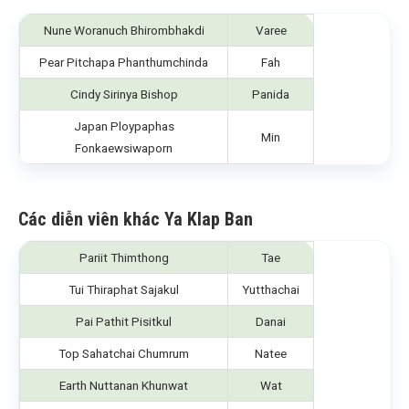
Nune Woranuch Bhirombhakdi
Varee
Pear Pitchapa Phanthumchinda
Fah
Cindy Sirinya Bishop
Panida
Japan Ploypaphas
Min
Fonkaewsiwaporn
Các diễn viên khác Ya Klap Ban
Pariit Thimthong
Tae
Tui Thiraphat Sajakul
Yutthachai
Pai Pathit Pisitkul
Danai
Top Sahatchai Chumrum
Natee
Earth Nuttanan Khunwat
Wat