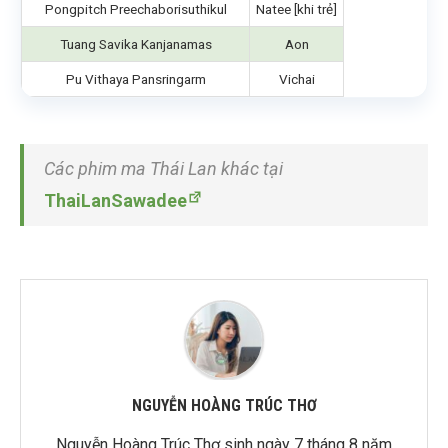
Pongpitch Preechaborisuthikul
Natee [khi trẻ]
Tuang Savika Kanjanamas
Aon
Pu Vithaya Pansringarm
Vichai
Các phim ma Thái Lan khác tại
ThaiLanSawadee
NGUYỄN HOÀNG TRÚC THƠ
Nguyễn Hoàng Trúc Thơ sinh ngày 7 tháng 8 năm