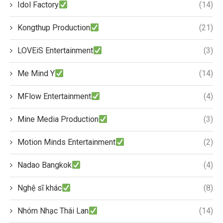
Idol Factory
(14)
Kongthup Production
(21)
LOVEiS Entertainment
(3)
Me Mind Y
(14)
MFlow Entertainment
(4)
Mine Media Production
(3)
Motion Minds Entertainment
(2)
Nadao Bangkok
(4)
Nghệ sĩ khác
(8)
Nhóm Nhạc Thái Lan
(14)