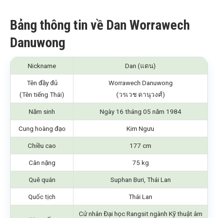
Bảng thông tin về Dan Worrawech
Danuwong
Nickname
Dan (แดน)
Tên đầy đủ
Worrawech Danuwong
(Tên tiếng Thái)
(วรเวช ดานุวงศ์)
Năm sinh
Ngày 16 tháng 05 năm 1984
Cung hoàng đạo
Kim Ngưu
Chiều cao
177 cm
Cân nặng
75 kg
Quê quán
Suphan Buri, Thái Lan
Quốc tịch
Thái Lan
Cử nhân Đại học Rangsit ngành Kỹ thuật âm