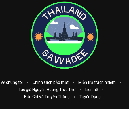
Về chúng tôi
Chính sách bảo mật
Miễn trừ trách nhiệm
Tác giả Nguyễn Hoàng Trúc Thơ
Liên hệ
Báo Chí Và Truyền Thông
Tuyển Dụng
Copyright © 2023
Thái Lan Sawadee
. All Rights Reserved.
Donate: