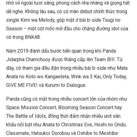
nhờ vẻ ngoài tươi sáng, phong cách nhẹ nhàng và giọng hát
dễ nghe. Không lâu sau, cô có màn debut chính thức trong
single Kimi wa Melody, góp mặt ở bài b-side Tsugi no
Season – một cột mốc mở đầu cho chặng đường idol của
cô trong BNK48.
Năm 2019 đánh dấu bước tiến quan trọng khi Panda
Jidarpha Chamchooy được thăng cấp lên Team BIII. Từ
đây, cô tham gia đều đặn trong nhiều bài b-side như Mata
Anata no Koto wo Kangaeteta, Wink wa 3 Kai, Only Today,
GIVE ME FIVE! và Kurumi to Dialogue.
Panda cũng có mặt trong nhiều concert lớn của nhóm như
Space Mission Concert, Blooming Season Concert hay
The Battle of Idols, đồng thời đảm nhận nhiều unit sân
khấu nổi bật như Anata to Christmas Eve, Hoshi no Ondo,
Classmate, Hatsukoi Dorobou và Oshibe to Meshibe.