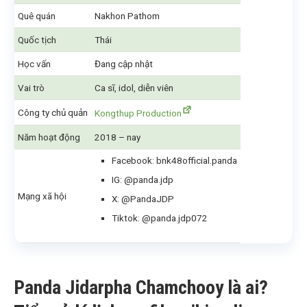
Quê quán
Nakhon Pathom
Quốc tịch
Thái
Học vấn
Đang cập nhật
Vai trò
Ca sĩ, idol, diễn viên
Công ty chủ quản
Kongthup Production
Năm hoạt động
2018 – nay
Facebook: bnk48official.panda
IG: @panda.jdp
Mạng xã hội
X: @PandaJDP
Tiktok: @panda.jdp072
Panda Jidarpha Chamchooy là ai?