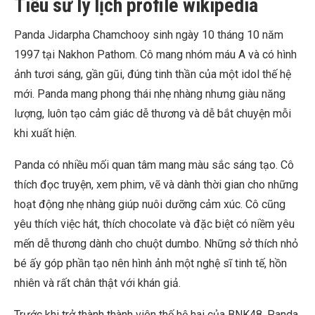
Tiểu sử lý lịch profile wikipedia
Panda Jidarpha Chamchooy sinh ngày 10 tháng 10 năm
1997 tại Nakhon Pathom. Cô mang nhóm máu A và có hình
ảnh tươi sáng, gần gũi, đúng tinh thần của một idol thế hệ
mới. Panda mang phong thái nhẹ nhàng nhưng giàu năng
lượng, luôn tạo cảm giác dễ thương và dễ bắt chuyện mỗi
khi xuất hiện.
Panda có nhiều mối quan tâm mang màu sắc sáng tạo. Cô
thích đọc truyện, xem phim, vẽ và dành thời gian cho những
hoạt động nhẹ nhàng giúp nuôi dưỡng cảm xúc. Cô cũng
yêu thích việc hát, thích chocolate và đặc biệt có niềm yêu
mến dễ thương dành cho chuột dumbo. Những sở thích nhỏ
bé ấy góp phần tạo nên hình ảnh một nghệ sĩ tinh tế, hồn
nhiên và rất chân thật với khán giả.
Trước khi trở thành thành viên thế hệ hai của BNK48, Panda