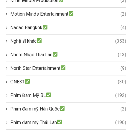
Mine Media Production
(3)
Motion Minds Entertainment
(2)
Nadao Bangkok
(4)
Nghệ sĩ khác
(353)
Nhóm Nhạc Thái Lan
(13)
North Star Entertainment
(9)
ONE31
(30)
Phim Đam Mỹ BL
(192)
Phim đam mỹ Hàn Quốc
(2)
Phim đam mỹ Thái Lan
(190)