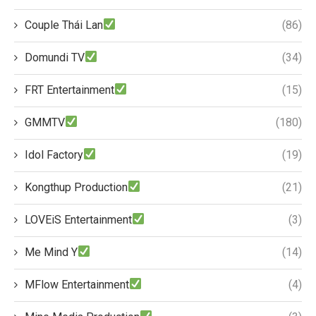
Couple Thái Lan
(86)
Domundi TV
(34)
FRT Entertainment
(15)
GMMTV
(180)
Idol Factory
(19)
Kongthup Production
(21)
LOVEiS Entertainment
(3)
Me Mind Y
(14)
MFlow Entertainment
(4)