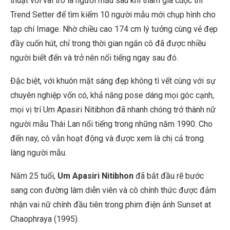
thuật với vai trò là người mẫu sau khi tham gia cuộc thi
Trend Setter để tìm kiếm 10 người mẫu mới chụp hình cho
tạp chí Image. Nhờ chiều cao 174 cm lý tưởng cùng vẻ đẹp
đầy cuốn hút, chỉ trong thời gian ngắn cô đã được nhiều
người biết đến và trở nên nổi tiếng ngay sau đó.
Đặc biệt, với khuôn mặt sáng đẹp không tì vết cùng với sự
chuyên nghiệp vốn có, khả năng pose dáng mọi góc cạnh,
mọi vị trí Um Apasiri Nitibhon đã nhanh chóng trở thành nữ
người mẫu Thái Lan nổi tiếng trong những năm 1990. Cho
đến nay, cô vẫn hoạt động và được xem là chị cả trong
làng người mẫu.
Năm 25 tuổi,
Um Apasiri Nitibhon
đã bắt đầu rẽ bước
sang con đường làm diễn viên và cô chính thức được đảm
nhận vai nữ chính đầu tiên trong phim điện ảnh
Sunset at
Chaophraya
(1995).