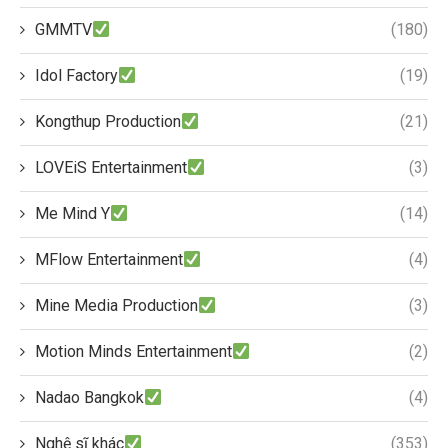
GMMTV
(180)
Idol Factory
(19)
Kongthup Production
(21)
LOVEiS Entertainment
(3)
Me Mind Y
(14)
MFlow Entertainment
(4)
Mine Media Production
(3)
Motion Minds Entertainment
(2)
Nadao Bangkok
(4)
Nghệ sĩ khác
(353)