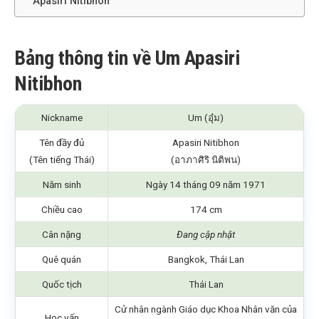
Apasiri Nitibhon
Bảng thông tin về Um Apasiri
Nitibhon
Nickname
Um (อุ๋ม)
Tên đầy đủ
Apasiri Nitibhon
(Tên tiếng Thái)
(อาภาศิริ นิติพน)
Năm sinh
Ngày 14 tháng 09 năm 1971
Chiều cao
174 cm
Cân nặng
Đang cập nhật
Quê quán
Bangkok, Thái Lan
Quốc tịch
Thái Lan
Cử nhân ngành Giáo dục Khoa Nhân văn của
Học vấn