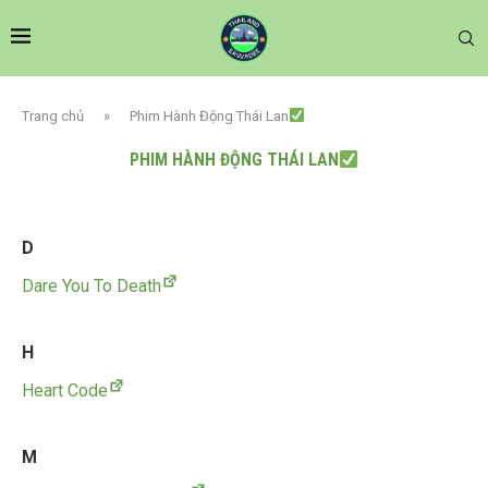
Trang chủ
»
Phim Hành Động Thái Lan
PHIM HÀNH ĐỘNG THÁI LAN
D
Dare You To Death
H
Heart Code
M