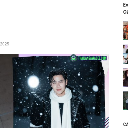
Ev
Cá
/2025
C