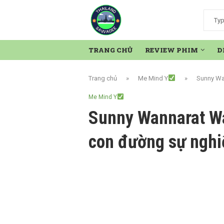
TRANG CHỦ
REVIEW PHIM
D
Trang chủ
»
Me Mind Y
»
Sunny Wa
Me Mind Y
Sunny Wannarat Wa
con đường sự nghi