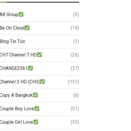
AB Group
(3)
Be On Cloud
(19)
Blog Tin Tức
(1)
CH7 Channel 7 HD
(26)
CHANGE2561
(37)
Channel 3 HD (CH3)
(151)
Copy A Bangkok
(6)
Couple Boy Love
(51)
Couple Girl Love
(35)