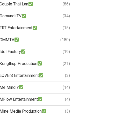
Couple Thái Lan
(86)
Domundi TV
(34)
FRT Entertainment
(15)
GMMTV
(180)
Idol Factory
(19)
Kongthup Production
(21)
LOVEiS Entertainment
(3)
Me Mind Y
(14)
MFlow Entertainment
(4)
Mine Media Production
(3)