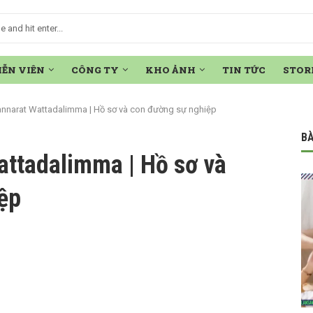
IỄN VIÊN
CÔNG TY
KHO ẢNH
TIN TỨC
STOR
nnarat Wattadalimma | Hồ sơ và con đường sự nghiệp
BÀ
ttadalimma | Hồ sơ và
ệp