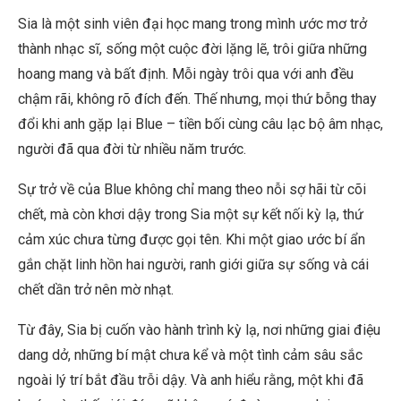
Sia là một sinh viên đại học mang trong mình ước mơ trở
thành nhạc sĩ, sống một cuộc đời lặng lẽ, trôi giữa những
hoang mang và bất định. Mỗi ngày trôi qua với anh đều
chậm rãi, không rõ đích đến. Thế nhưng, mọi thứ bỗng thay
đổi khi anh gặp lại Blue – tiền bối cùng câu lạc bộ âm nhạc,
người đã qua đời từ nhiều năm trước.
Sự trở về của Blue không chỉ mang theo nỗi sợ hãi từ cõi
chết, mà còn khơi dậy trong Sia một sự kết nối kỳ lạ, thứ
cảm xúc chưa từng được gọi tên. Khi một giao ước bí ẩn
gắn chặt linh hồn hai người, ranh giới giữa sự sống và cái
chết dần trở nên mờ nhạt.
Từ đây, Sia bị cuốn vào hành trình kỳ lạ, nơi những giai điệu
dang dở, những bí mật chưa kể và một tình cảm sâu sắc
ngoài lý trí bắt đầu trỗi dậy. Và anh hiểu rằng, một khi đã