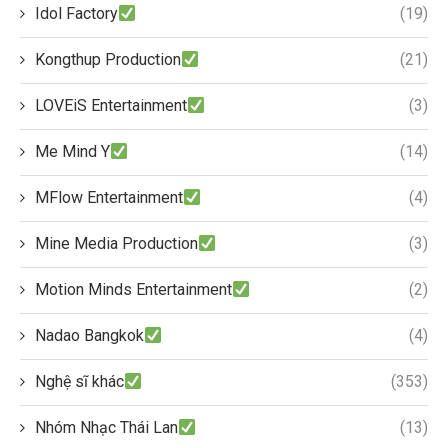
Idol Factory
(19)
Kongthup Production
(21)
LOVEiS Entertainment
(3)
Me Mind Y
(14)
MFlow Entertainment
(4)
Mine Media Production
(3)
Motion Minds Entertainment
(2)
Nadao Bangkok
(4)
Nghệ sĩ khác
(353)
Nhóm Nhạc Thái Lan
(13)