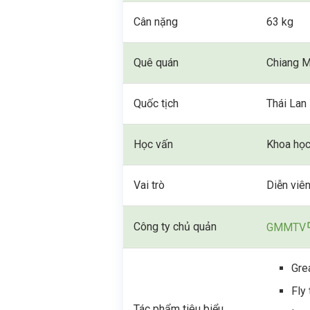
Cân nặng
63 kg
Quê quán
Chiang M
Quốc tịch
Thái Lan
Học vấn
Khoa học
Vai trò
Diễn viên
Công ty chủ quản
GMMTV
Gre
Fly 
Tác phẩm tiêu biểu