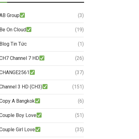
AB Group
(3)
Be On Cloud
(19)
Blog Tin Tức
(1)
CH7 Channel 7 HD
(26)
CHANGE2561
(37)
Channel 3 HD (CH3)
(151)
Copy A Bangkok
(6)
Couple Boy Love
(51)
Couple Girl Love
(35)