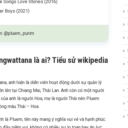
e Songs Love Stories (2016)
er Boys (2021)
am: @pluem_purim
gwattana là ai? Tiểu sử wikipedia
a, anh hiện là diễn viên hoạt động dưới sự quản lý
n lên tại Chiang Mai, Thái Lan. Anh còn có một người
a của anh là người Hoa, mẹ là người Thái nên Pluem
òng máu Thái – Hoa.
h là Pluem, tên này mang ý nghĩa vui vẻ và hạnh phúc.
 đầy niềm vui, không có nhiều sự lo toan hay áp lực.