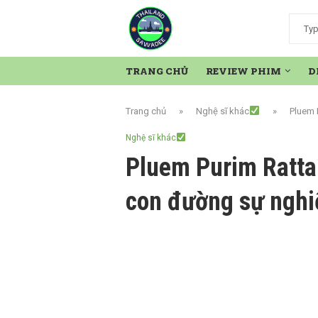
TRANG CHỦ
REVIEW PHIM
D
Trang chủ
»
Nghệ sĩ khác
»
Pluem 
Nghệ sĩ khác
Pluem Purim Ratta
con đường sự nghi