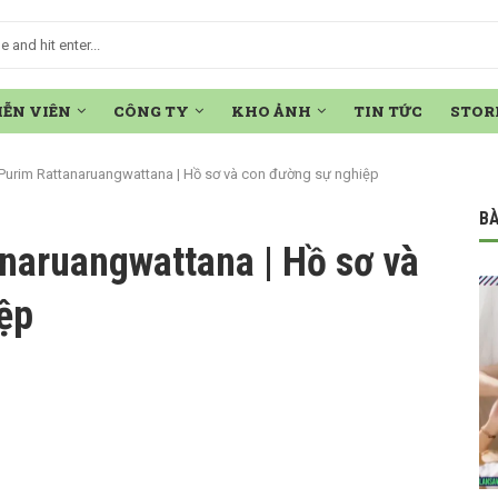
IỄN VIÊN
CÔNG TY
KHO ẢNH
TIN TỨC
STOR
Purim Rattanaruangwattana | Hồ sơ và con đường sự nghiệp
BÀ
naruangwattana | Hồ sơ và
ệp