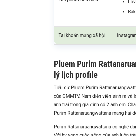
Lov
Bak
Tài khoản mạng xã hội
Instagr
Pluem Purim Rattanaruan
lý lịch profile
Tiểu sử Pluem Purim Rattanaruangwattan
của GMMTV. Nam diễn viên sinh ra và lớ
anh trai trong gia đình có 2 anh em. Ch
Purim Rattanaruangwattana mang hai d
Purim Rattanaruangwattana có nghệ dan
Với hy vọng cuộc sống của anh luôn tràn