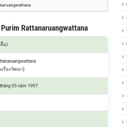
anaruangwattana
m Purim Rattanaruangwattana
ื้ม)
ttanaruangwattana
ตนเรืองวัฒนา)
tháng 05 năm 1997