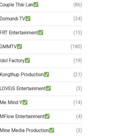
Couple Thái Lan
(86)
Domundi TV
(34)
FRT Entertainment
(15)
GMMTV
(180)
Idol Factory
(19)
Kongthup Production
(21)
LOVEiS Entertainment
(3)
Me Mind Y
(14)
MFlow Entertainment
(4)
Mine Media Production
(3)