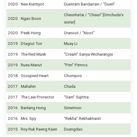
2020
Nee Kiattiyot
Duenram Bandansin / “Duen”
Cheunhatai / “Cheun” [Ornchuda’s
2020
Ngao Boon
sister]
2020
Peek Hong
Oranoot / “Noot”
2019
Dtagrut Ton
Muay Li
2019
The Red Mask
“Cream” Sanya Wicharangsi
2019
Ruea Manut
“Pim” Pimros
2018
Occupied Heart
Chompoo
2017
Mahahin
Chada
2017
The Law Protector
“Gam” Sujittra
2016
Banlang Hong
Siriwimon
2016
Mrs. Spy
“Rekha” Rekhakhanit
2015
Roy Ruk Raeng Kaen
Duangdao