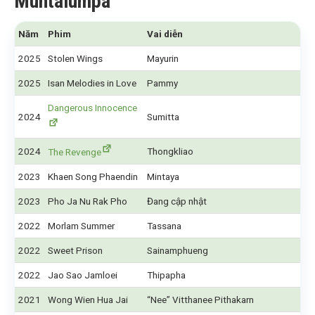
Muntalumpa
Năm
Phim
Vai diễn
2025
Stolen Wings
Mayurin
2025
Isan Melodies in Love
Pammy
Dangerous Innocence
2024
Sumitta
2024
Thongkliao
The Revenge
2023
Khaen Song Phaendin
Mintaya
2023
Pho Ja Nu Rak Pho
Đang cập nhật
2022
Morlam Summer
Tassana
2022
Sweet Prison
Sainamphueng
2022
Jao Sao Jamloei
Thipapha
2021
Wong Wien Hua Jai
“Nee” Vitthanee Pithakarn