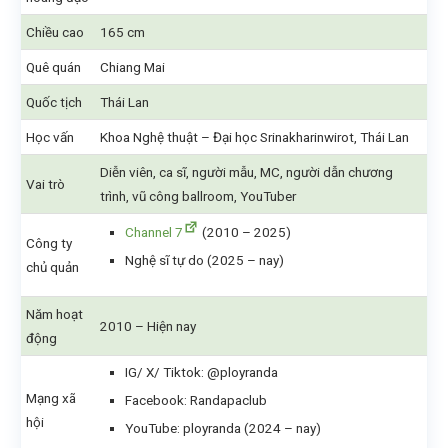
Chiều cao
165 cm
Quê quán
Chiang Mai
Quốc tịch
Thái Lan
Học vấn
Khoa Nghệ thuật – Đại học Srinakharinwirot, Thái Lan
Diễn viên, ca sĩ, người mẫu, MC, người dẫn chương
Vai trò
trình, vũ công ballroom, YouTuber
Channel 7
(2010 – 2025)
Công ty
Nghệ sĩ tự do (2025 – nay)
chủ quản
Năm hoạt
2010 – Hiện nay
động
IG/ X/ Tiktok: @ployranda
Mạng xã
Facebook: Randapaclub
hội
YouTube: ployranda (2024 – nay)