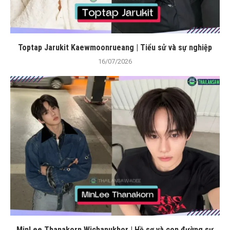
Toptap Jarukit Kaewmoonrueang | Tiểu sử và sự nghiệp
16/07/2026
MinLee Thanakorn Wichanukhor | Hồ sơ và con đường sự