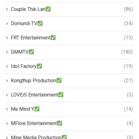
Couple Thái Lan
(86)
Domundi TV
(34)
FRT Entertainment
(15)
GMMTV
(180)
Idol Factory
(19)
Kongthup Production
(21)
LOVEiS Entertainment
(3)
Me Mind Y
(14)
MFlow Entertainment
(4)
Mine Media Production
(3)