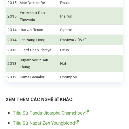
2015
Mae Dokrak Re
Paula
Yot Manut Dap
2015
Plaifon
Thewada
2014
Hua Jai Teuan
Siphrai
2014
Leh Nang Hong
Pantiwa / “Wa”
2013
Luerd Chao Phraya
Deun
Suparboorut Ban
2013
Nut
Thung
2012
Game Gamalor
Chompoo
XEM THÊM CÁC NGHỆ SĨ KHÁC:
Tiểu Sử Panda Jidarpha Chamchooy
Tiểu Sử Napat Zen Youngblood