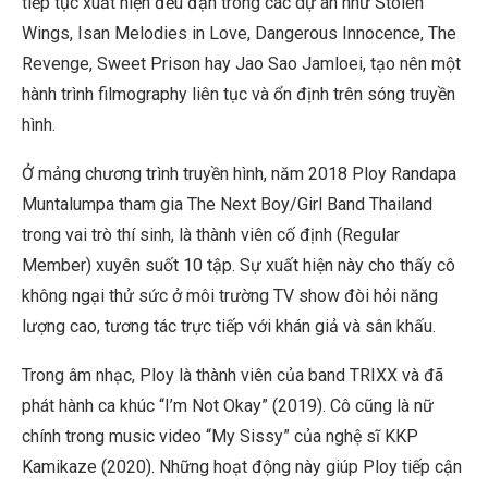
tiếp tục xuất hiện đều đặn trong các dự án như Stolen
Wings, Isan Melodies in Love, Dangerous Innocence, The
Revenge, Sweet Prison hay Jao Sao Jamloei, tạo nên một
hành trình filmography liên tục và ổn định trên sóng truyền
hình.
Ở mảng chương trình truyền hình, năm 2018 Ploy Randapa
Muntalumpa tham gia The Next Boy/Girl Band Thailand
trong vai trò thí sinh, là thành viên cố định (Regular
Member) xuyên suốt 10 tập. Sự xuất hiện này cho thấy cô
không ngại thử sức ở môi trường TV show đòi hỏi năng
lượng cao, tương tác trực tiếp với khán giả và sân khấu.
Trong âm nhạc, Ploy là thành viên của band TRIXX và đã
phát hành ca khúc “I’m Not Okay” (2019). Cô cũng là nữ
chính trong music video “My Sissy” của nghệ sĩ KKP
Kamikaze (2020). Những hoạt động này giúp Ploy tiếp cận