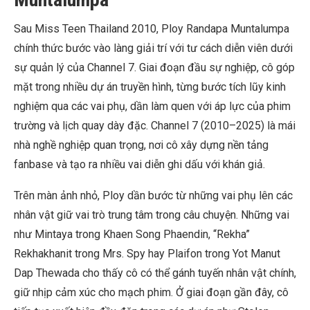
Sau Miss Teen Thailand 2010, Ploy Randapa Muntalumpa
chính thức bước vào làng giải trí với tư cách diễn viên dưới
sự quản lý của Channel 7. Giai đoạn đầu sự nghiệp, cô góp
mặt trong nhiều dự án truyền hình, từng bước tích lũy kinh
nghiệm qua các vai phụ, dần làm quen với áp lực của phim
trường và lịch quay dày đặc. Channel 7 (2010–2025) là mái
nhà nghề nghiệp quan trọng, nơi cô xây dựng nền tảng
fanbase và tạo ra nhiều vai diễn ghi dấu với khán giả.
Trên màn ảnh nhỏ, Ploy dần bước từ những vai phụ lên các
nhân vật giữ vai trò trung tâm trong câu chuyện. Những vai
như Mintaya trong Khaen Song Phaendin, “Rekha”
Rekhakhanit trong Mrs. Spy hay Plaifon trong Yot Manut
Dap Thewada cho thấy cô có thể gánh tuyến nhân vật chính,
giữ nhịp cảm xúc cho mạch phim. Ở giai đoạn gần đây, cô