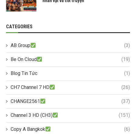
nhân vật và cốt truyện
CATEGORIES
AB Group
(3)
Be On Cloud
(19)
Blog Tin Tức
(1)
CH7 Channel 7 HD
(26)
CHANGE2561
(37)
Channel 3 HD (CH3)
(151)
Copy A Bangkok
(6)