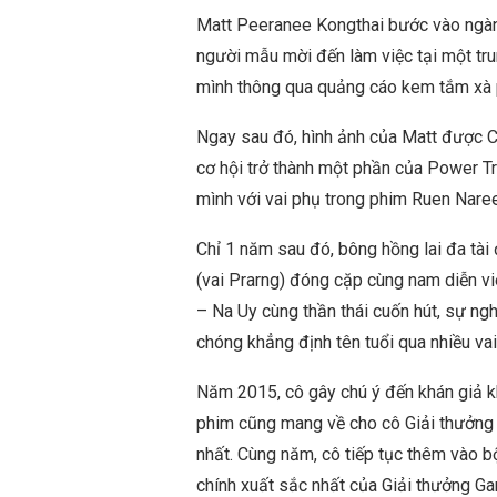
Matt Peeranee Kongthai bước vào ngành 
người mẫu mời đến làm việc tại một tr
mình thông qua quảng cáo kem tắm xà 
Ngay sau đó, hình ảnh của Matt được Ch
cơ hội trở thành một phần của Power Tr
mình với vai phụ trong phim Ruen Na
Chỉ 1 năm sau đó, bông hồng lai đa tài
(vai Prarng) đóng cặp cùng nam diễn vi
– Na Uy cùng thần thái cuốn hút, sự ng
chóng khẳng định tên tuổi qua nhiều vai
Năm 2015, cô gây chú ý đến khán giả k
phim cũng mang về cho cô Giải thưởng G
nhất. Cùng năm, cô tiếp tục thêm vào b
chính xuất sắc nhất của Giải thưởng Ga