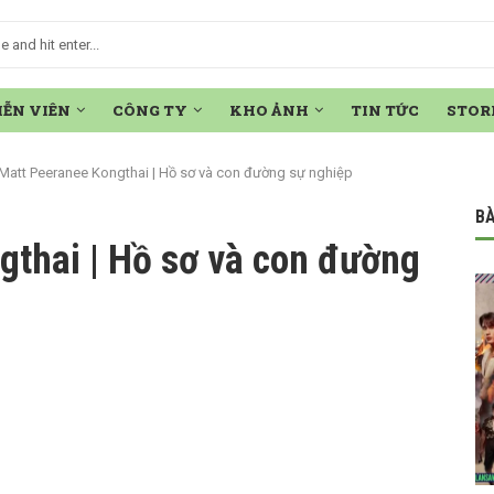
IỄN VIÊN
CÔNG TY
KHO ẢNH
TIN TỨC
STOR
Matt Peeranee Kongthai | Hồ sơ và con đường sự nghiệp
BÀ
gthai | Hồ sơ và con đường