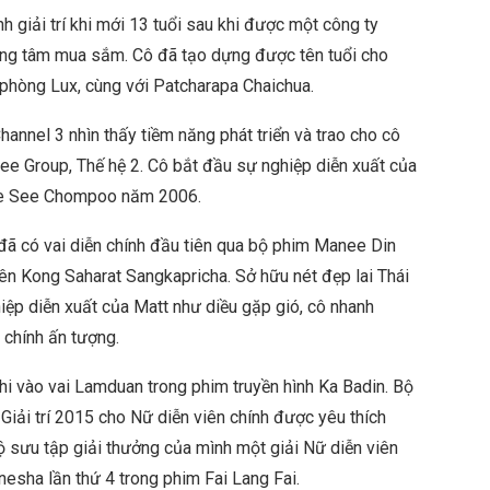
giải trí khi mới 13 tuổi sau khi được một công ty
ung tâm mua sắm. Cô đã tạo dựng được tên tuổi cho
phòng Lux, cùng với Patcharapa Chaichua.
annel 3 nhìn thấy tiềm năng phát triển và trao cho cô
ee Group, Thế hệ 2. Cô bắt đầu sự nghiệp diễn xuất của
ree See Chompoo năm 2006.
 đã có vai diễn chính đầu tiên qua bộ phim Manee Din
ên Kong Saharat Sangkapricha. Sở hữu nét đẹp lai Thái
hiệp diễn xuất của Matt như diều gặp gió, cô nhanh
 chính ấn tượng.
hi vào vai Lamduan trong phim truyền hình Ka Badin. Bộ
iải trí 2015 cho Nữ diễn viên chính được yêu thích
ộ sưu tập giải thưởng của mình một giải Nữ diễn viên
nesha lần thứ 4 trong phim Fai Lang Fai.