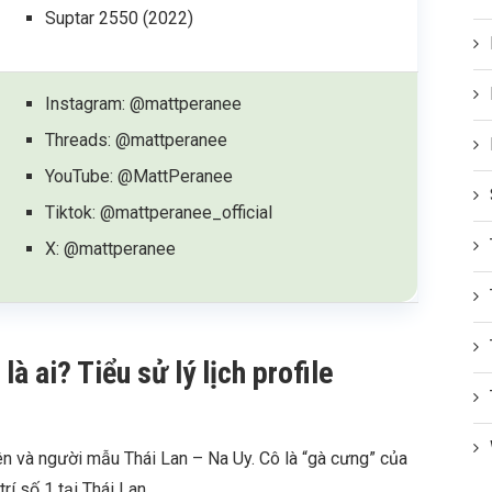
Suptar 2550 (2022)
Instagram: @mattperanee
Threads: @mattperanee
YouTube: @MattPeranee
Tiktok: @mattperanee_official
X: @mattperanee
à ai? Tiểu sử lý lịch profile
ên và người mẫu Thái Lan – Na Uy. Cô là “gà cưng” của
rí số 1 tại Thái Lan.