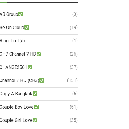
AB Group
(3)
Be On Cloud
(19)
Blog Tin Tức
(1)
CH7 Channel 7 HD
(26)
CHANGE2561
(37)
Channel 3 HD (CH3)
(151)
Copy A Bangkok
(6)
Couple Boy Love
(51)
Couple Girl Love
(35)