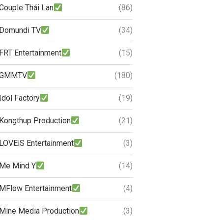
Couple Thái Lan
(86)
Domundi TV
(34)
FRT Entertainment
(15)
GMMTV
(180)
Idol Factory
(19)
Kongthup Production
(21)
LOVEiS Entertainment
(3)
Me Mind Y
(14)
MFlow Entertainment
(4)
Mine Media Production
(3)