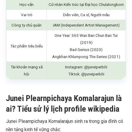
Học vấn
Cử nhân Kiến trúc tại Đại học Chulalongkorn
Vai trò
Diễn viên, Ca sĩ, Người mẫu
Công ty chủ quản
iAM (Independent Artist Management)
One Year: 365 Wan Ban Chun Ban Tur
(2019)
Tác phẩm tiêu biểu
Bad Genius (2020)
Angkhan Khlumpong The Series (2021)
Tài khoản mạng xã
Instagram: @juneiperb0i
hội
Tiktok: @juneiperb0i
Junei Plearnpichaya Komalarajun là
ai? Tiểu sử lý lịch profile wikipedia
Junei Plearnpichaya Komalarajun sinh ra trong gia đình có
nền tảng kinh tế vững chắc: