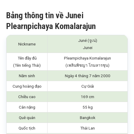
Bảng thông tin về Junei
Plearnpichaya Komalarajun
Juné (จูเน่)
Nickname
Junei
Tên đầy đủ
Plearnpichaya Komalarajun
(Tên tiếng Thái)
(เพลินพิชญา โกมลารชุน)
Năm sinh
Ngày 4 tháng 7 năm 2000
Cung hoàng đạo
Cự Giải
Chiều cao
169 cm
Cân nặng
55 kg
Quê quán
Bangkok
Quốc tịch
Thái Lan