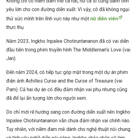
Không chỉ có niềm đam mê ca hát, nữ ca sĩ cũng dành tình
yêu lớn cho con đường diễn xuất. Vì vậy, cô đã không ngại
thử sức mình trên lĩnh vực này như một
nữ diễn viên
thực thụ.
Năm 2023, Ingkho Inpalee Chotiruntananon đã có vai diễn
đầu tiên trong phim truyền hình
The Middleman’s Love (vai
Jan)
.
Đến năm 2024, cô tiếp tục góp mặt trong một dự án phim
điện ảnh
Achilles Curse and the Curse of Treasure (vai
Pam). Cả hai dự án cô đều đảm nhận vai phụ nhưng cũng
đã để lại ấn tượng lớn cho người xem.
Do chỉ mới rẽ hướng sang con đường diễn xuất nên Ingkho
Inpalee Chotiruntananon vẫn chưa đảm nhận vai chính nào.
Tuy nhiên, với niềm đam mê dành cho nghệ thuật nói chung
và tình yêu nghề diễn nói riêng, Ingkho chắc chắn sẽ làm