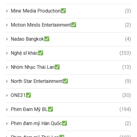
Mine Media Production
(3)
Motion Minds Entertainment
(2)
Nadao Bangkok
(4)
Nghệ sĩ khác
(353)
Nhóm Nhạc Thái Lan
(13)
North Star Entertainment
(9)
ONE31
(30)
Phim Đam Mỹ BL
(194)
Phim đam mỹ Hàn Quốc
(2)