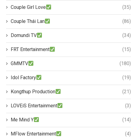
Couple Girl Love
(35)
Couple Thái Lan
(86)
Domundi TV
(34)
FRT Entertainment
(15)
GMMTV
(180)
Idol Factory
(19)
Kongthup Production
(21)
LOVEiS Entertainment
(3)
Me Mind Y
(14)
MFlow Entertainment
(4)