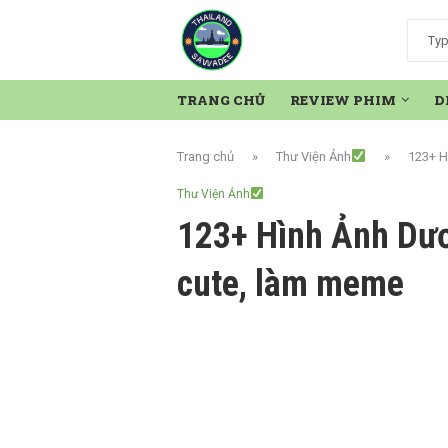
TRANG CHỦ
REVIEW PHIM
D
Trang chủ
»
Thư Viện Ảnh
»
123+ H
Thư Viện Ảnh
123+ Hình Ảnh Dươ
cute, làm meme