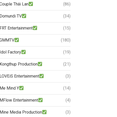
Couple Thái Lan
(86)
Domundi TV
(34)
FRT Entertainment
(15)
GMMTV
(180)
Idol Factory
(19)
Kongthup Production
(21)
LOVEiS Entertainment
(3)
Me Mind Y
(14)
MFlow Entertainment
(4)
Mine Media Production
(3)