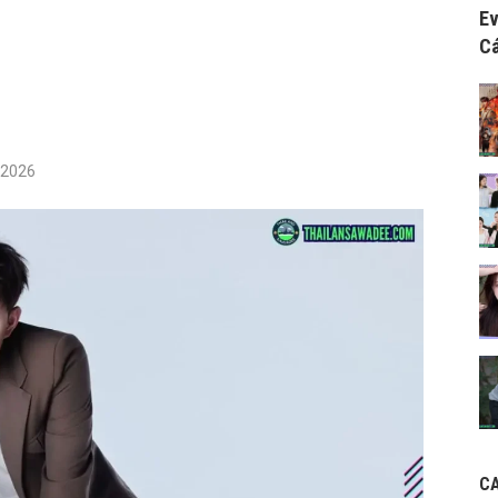
Ev
Cá
/2026
C