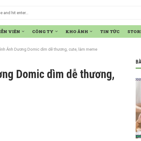
IỄN VIÊN
CÔNG TY
KHO ẢNH
TIN TỨC
STOR
ình Ảnh Dương Domic dìm dễ thương, cute, làm meme
BÀ
ng Domic dìm dễ thương,