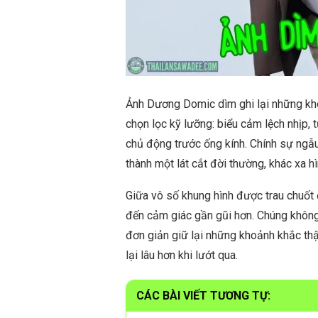
Ảnh Dương Domic dìm ghi lại những kho
chọn lọc kỹ lưỡng: biểu cảm lệch nhịp, 
chủ động trước ống kính. Chính sự ngẫu
thành một lát cắt đời thường, khác xa h
Giữa vô số khung hình được trau chuốt
đến cảm giác gần gũi hơn. Chúng không
đơn giản giữ lại những khoảnh khắc th
lại lâu hơn khi lướt qua.
CÁC BÀI VIẾT TƯƠNG TỰ: