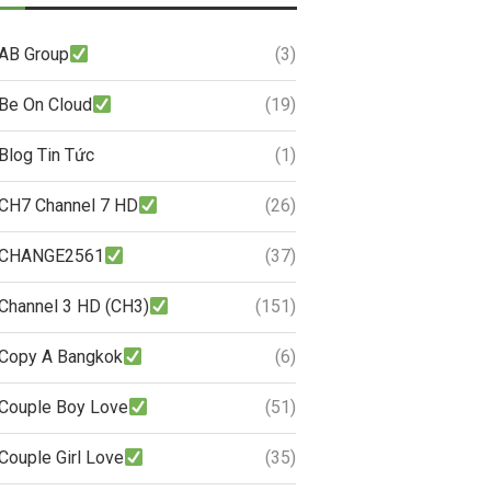
AB Group
(3)
Be On Cloud
(19)
Blog Tin Tức
(1)
CH7 Channel 7 HD
(26)
CHANGE2561
(37)
Channel 3 HD (CH3)
(151)
Copy A Bangkok
(6)
Couple Boy Love
(51)
Couple Girl Love
(35)