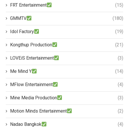
FRT Entertainment
(15)
GMMTV
(180)
Idol Factory
(19)
Kongthup Production
(21)
LOVEiS Entertainment
(3)
Me Mind Y
(14)
MFlow Entertainment
(4)
Mine Media Production
(3)
Motion Minds Entertainment
(2)
Nadao Bangkok
(4)