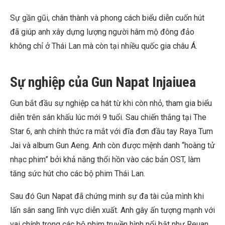
Sự gần gũi, chân thành và phong cách biểu diễn cuốn hút
đã giúp anh xây dựng lượng người hâm mộ đông đảo
không chỉ ở Thái Lan mà còn tại nhiều quốc gia châu Á.
Sự nghiệp của Gun Napat Injaiuea
Gun bắt đầu sự nghiệp ca hát từ khi còn nhỏ, tham gia biểu
diễn trên sân khấu lúc mới 9 tuổi. Sau chiến thắng tại The
Star 6, anh chính thức ra mắt với đĩa đơn đầu tay Raya Tum
Jai và album Gun Aeng. Anh còn được mệnh danh “hoàng tử
nhạc phim” bởi khả năng thổi hồn vào các bản OST, làm
tăng sức hút cho các bộ phim Thái Lan.
Sau đó Gun Napat đã chứng minh sự đa tài của mình khi
lấn sân sang lĩnh vực diễn xuất. Anh gây ấn tượng mạnh với
vai chính trong các bộ phim truyền hình nổi bật như Reuan