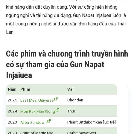
khả năng dẫn dắt duyên dáng. Với sự cống hiến không
ngừng nghỉ và tài năng đa dạng, Gun Napat Injaiuea luôn là
một trong những nghệ sĩ được săn đón hàng đầu của Thái
Lan.
Các phim và chương trình truyền hình
có sự tham gia của Gun Napat
Injaiuea
Năm
Phim
Vai
2025
Chondan
Last Meal Universe
2024
Thui
Mon Rak Mae Klong
2023
Pharit Sitthikornkan [lúc trẻ]
After Sundown
2023
Spirit of Magic Mic
Sathit Sawatwet