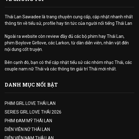
Thái Lan Sawadee là trang chuyên cung cấp, cập nhật nhanh nhất
thông tin về tiểu sử, profile hay tin tức của người nổi tiếng Thái Lan
Ngoài ra website còn review đầy đủ các bộ phim hay Thái Lan,
phim Boylove Girllove, các Larkon, từ dàn diễn viên, nhân vật đến
nội dung cốt truyện.
Bên cạnh đó, bạn có thể cập nhật tiểu sử các nhóm nhạc Thái, các
couple nam nữ Thái và các thông tin giải trí Thái mới nhất.
DANH MỤC NỔI BẬT
PHIM GIRL LOVE THÁI LAN
SERIES GIRL LOVE THÁI 2026
PHIM ĐAM MỸ THÁI LAN
DIỄN VIÊN NỮ THÁI LAN
DIỄN VIÊN NAM THÁI LAN