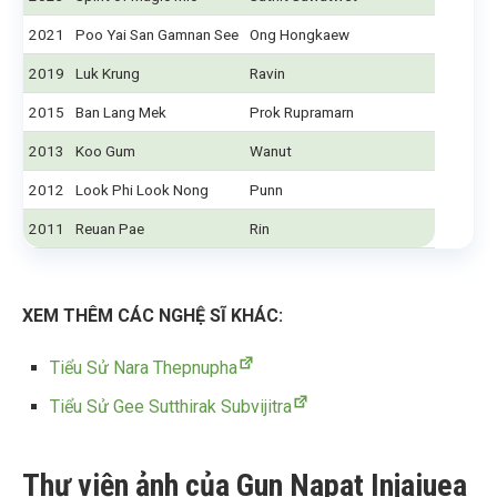
2021
Poo Yai San Gamnan See
Ong Hongkaew
2019
Luk Krung
Ravin
2015
Ban Lang Mek
Prok Rupramarn
2013
Koo Gum
Wanut
2012
Look Phi Look Nong
Punn
2011
Reuan Pae
Rin
XEM THÊM CÁC NGHỆ SĨ KHÁC:
Tiểu Sử Nara Thepnupha
Tiểu Sử Gee Sutthirak Subvijitra
Thư viện ảnh của Gun Napat Injaiuea