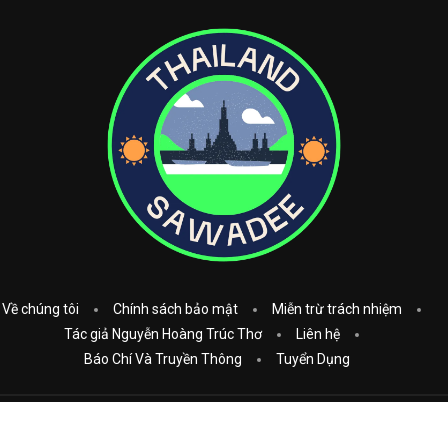
Về chúng tôi
Chính sách bảo mật
Miễn trừ trách nhiệm
Tác giả Nguyễn Hoàng Trúc Thơ
Liên hệ
Báo Chí Và Truyền Thông
Tuyển Dụng
Copyright © 2023
Thái Lan Sawadee
. All Rights Reserved.
Donate: