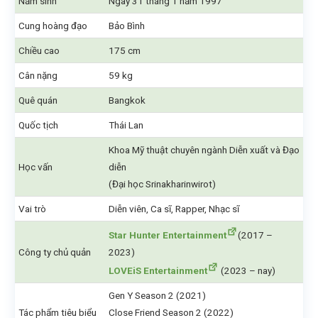
Năm sinh
Ngày 31 tháng 1 năm 1997
Cung hoàng đạo
Bảo Bình
Chiều cao
175 cm
Cân nặng
59 kg
Quê quán
Bangkok
Quốc tịch
Thái Lan
Khoa Mỹ thuật chuyên ngành Diễn xuất và Đạo
Học vấn
diễn
(Đại học Srinakharinwirot)
Vai trò
Diễn viên, Ca sĩ, Rapper, Nhạc sĩ
Star Hunter Entertainment
(2017 –
Công ty chủ quản
2023)
LOVEiS Entertainment
(2023 – nay)
Gen Y Season 2 (2021)
Tác phẩm tiêu biểu
Close Friend Season 2 (2022)