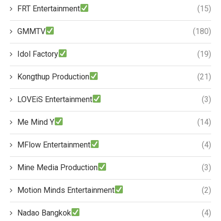
FRT Entertainment
(15)
GMMTV
(180)
Idol Factory
(19)
Kongthup Production
(21)
LOVEiS Entertainment
(3)
Me Mind Y
(14)
MFlow Entertainment
(4)
Mine Media Production
(3)
Motion Minds Entertainment
(2)
Nadao Bangkok
(4)