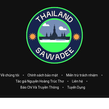
Về chúng tôi
Chính sách bảo mật
Miễn trừ trách nhiệm
Tác giả Nguyễn Hoàng Trúc Thơ
Liên hệ
Báo Chí Và Truyền Thông
Tuyển Dụng
Copyright © 2023
Thái Lan Sawadee
. All Rights Reserved.
Donate: