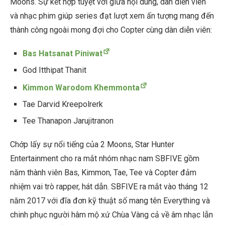
Moons. Sự kết hợp tuyệt vời giữa nội dung, dàn diễn viên
và nhạc phim giúp series đạt lượt xem ấn tượng mang đến
thành công ngoài mong đợi cho Copter cùng dàn diễn viên:
Bas Hatsanat Piniwat
God Itthipat Thanit
Kimmon Warodom Khemmonta
Tae Darvid Kreepolrerk
Tee Thanapon Jarujitranon
Chớp lấy sự nổi tiếng của 2 Moons, Star Hunter
Entertainment cho ra mắt nhóm nhạc nam SBFIVE gồm
năm thành viên Bas, Kimmon, Tae, Tee và Copter đảm
nhiệm vai trò rapper, hát dẫn. SBFIVE ra mắt vào tháng 12
năm 2017 với đĩa đơn kỹ thuật số mang tên Everything và
chinh phục người hâm mộ xứ Chùa Vàng cả về âm nhạc lẫn