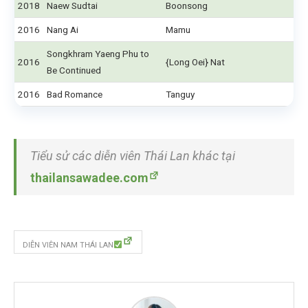
2018
Naew Sudtai
Boonsong
2016
Nang Ai
Mamu
Songkhram Yaeng Phu to
2016
{Long Oei} Nat
Be Continued
2016
Bad Romance
Tanguy
Tiểu sử các diễn viên Thái Lan khác tại
thailansawadee.com
DIỄN VIÊN NAM THÁI LAN