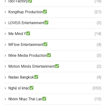
Idol Factory
(19)
Kongthup Production
(21)
LOVEiS Entertainment
(3)
Me Mind Y
(14)
MFlow Entertainment
(4)
Mine Media Production
(3)
Motion Minds Entertainment
(2)
Nadao Bangkok
(4)
Nghệ sĩ khác
(353)
Nhóm Nhạc Thái Lan
(13)