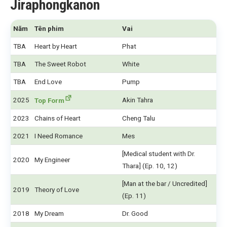
Jiraphongkanon
Năm
Tên phim
Vai
TBA
Heart by Heart
Phat
TBA
The Sweet Robot
White
TBA
End Love
Pump
2025
Akin Tahra
Top Form
2023
Chains of Heart
Cheng Talu
2021
I Need Romance
Mes
[Medical student with Dr.
2020
My Engineer
Thara] (Ep. 10, 12)
[Man at the bar / Uncredited]
2019
Theory of Love
(Ep. 11)
2018
My Dream
Dr. Good