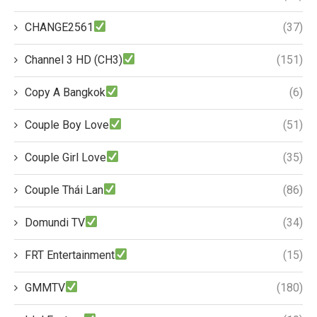
CHANGE2561
(37)
Channel 3 HD (CH3)
(151)
Copy A Bangkok
(6)
Couple Boy Love
(51)
Couple Girl Love
(35)
Couple Thái Lan
(86)
Domundi TV
(34)
FRT Entertainment
(15)
GMMTV
(180)