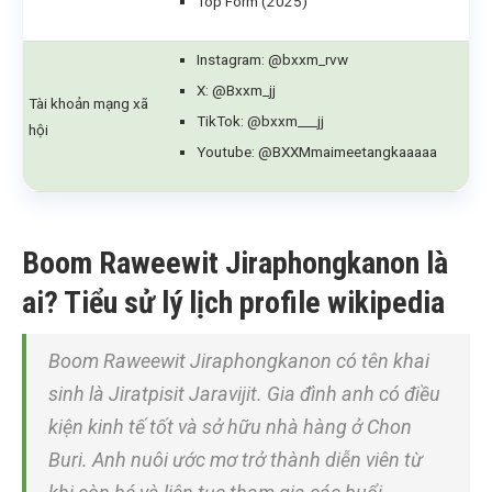
Top Form (2025)
Instagram: @bxxm_rvw
X: @Bxxm_jj
Tài khoản mạng xã
TikTok: @bxxm___jj
hội
Youtube: @BXXMmaimeetangkaaaaa
Boom Raweewit Jiraphongkanon là
ai? Tiểu sử lý lịch profile wikipedia
Boom Raweewit Jiraphongkanon có tên khai
sinh là Jiratpisit Jaravijit. Gia đình anh có điều
kiện kinh tế tốt và sở hữu nhà hàng ở Chon
Buri. Anh nuôi ước mơ trở thành diễn viên từ