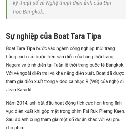
kỹ thuật số và Nghệ thuật điện ảnh của Đại
học Bangkok.
Sự nghiệp của Boat Tara Tipa
Boat Tara Tipa bước vào ngành công nghiệp thời trang
bằng cách sải bước trên sàn diễn của hãng thời trang
Nagara và trình diễn tại Tuần lễ thời trang quốc tế Bangkok.
Với vẻ ngoài điển trai và khả năng diễn xuất, Boat đã được
tham gia diễn xuất trong video ca nhạc R (W8) của nghệ sĩ
Jean Kasidit.
Năm 2014, anh bắt đầu hoạt động tích cực hơn trong lĩnh
vực diễn xuất khi góp mặt trong phim Fai Ruk Plerng Kaen.
Sau đó anh cũng tham gia một số dự án khác với vai phụ
cho phim.