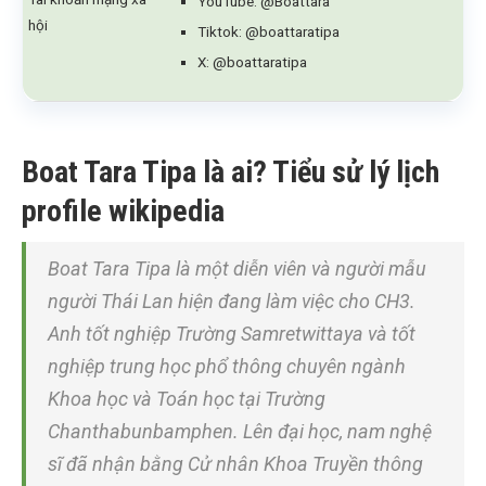
YouTube: @Boattara
hội
Tiktok: @boattaratipa
X: @boattaratipa
Boat Tara Tipa là ai? Tiểu sử lý lịch
profile wikipedia
Boat Tara Tipa là một diễn viên và người mẫu
người Thái Lan hiện đang làm việc cho CH3.
Anh tốt nghiệp Trường Samretwittaya và tốt
nghiệp trung học phổ thông chuyên ngành
Khoa học và Toán học tại Trường
Chanthabunbamphen. Lên đại học, nam nghệ
sĩ đã nhận bằng Cử nhân Khoa Truyền thông