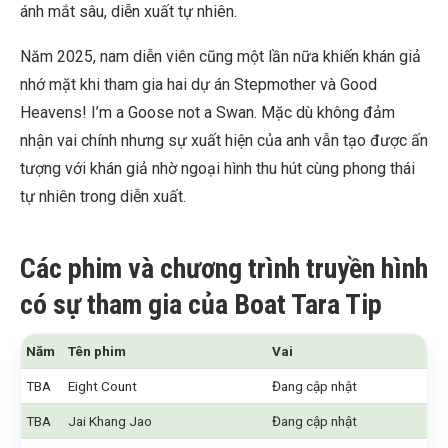
ánh mắt sâu, diễn xuất tự nhiên.
Năm 2025, nam diễn viên cũng một lần nữa khiến khán giả
nhớ mặt khi tham gia hai dự án Stepmother và Good
Heavens! I’m a Goose not a Swan. Mặc dù không đảm
nhận vai chính nhưng sự xuất hiện của anh vẫn tạo được ấn
tượng với khán giả nhờ ngoại hình thu hút cùng phong thái
tự nhiên trong diễn xuất.
Các phim và chương trình truyền hình
có sự tham gia của Boat Tara Tip
Năm
Tên phim
Vai
TBA
Eight Count
Đang cập nhật
TBA
Jai Khang Jao
Đang cập nhật