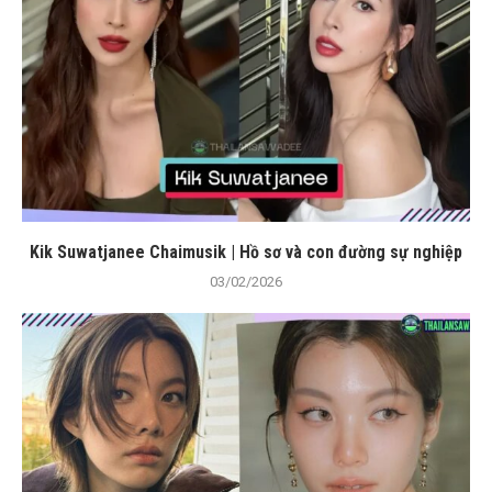
Kik Suwatjanee Chaimusik | Hồ sơ và con đường sự nghiệp
03/02/2026