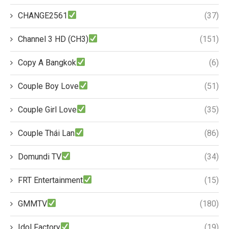
CHANGE2561
(37)
Channel 3 HD (CH3)
(151)
Copy A Bangkok
(6)
Couple Boy Love
(51)
Couple Girl Love
(35)
Couple Thái Lan
(86)
Domundi TV
(34)
FRT Entertainment
(15)
GMMTV
(180)
Idol Factory
(19)