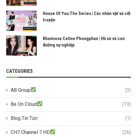
House Of You The Series | Các nhân vật và cốt
truyện
Khaimoox Celine Phongphan | Hồ sơ và con
đường sự nghiệp
CATEGORIES
AB Group
(3)
Be On Cloud
(19)
Blog Tin Tức
(1)
CH7 Channel 7 HD
(26)