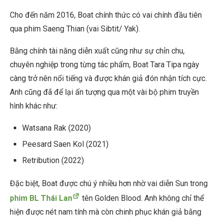
Cho đến năm 2016, Boat chính thức có vai chính đầu tiên
qua phim Saeng Thian (vai Sibtit/ Yak).
Bằng chính tài năng diễn xuất cũng như sự chỉn chu,
chuyên nghiệp trong từng tác phẩm, Boat Tara Tipa ngày
càng trở nên nổi tiếng và được khán giả đón nhận tích cực.
Anh cũng đã để lại ấn tượng qua một vài bộ phim truyền
hình khác như:
Watsana Rak (2020)
Peesard Saen Kol (2021)
Retribution (2022)
Đặc biệt, Boat được chú ý nhiều hơn nhờ vai diễn Sun trong
phim BL Thái Lan
tên Golden Blood. Anh không chỉ thể
hiện được nét nam tính mà còn chinh phục khán giả bằng