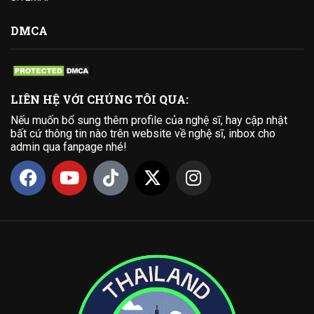
DMCA
LIÊN HỆ VỚI CHÚNG TÔI QUA:
Nếu muốn bổ sung thêm profile của nghệ sĩ, hay cập nhật
bất cứ thông tin nào trên website về nghệ sĩ, inbox cho
admin qua fanpage nhé!