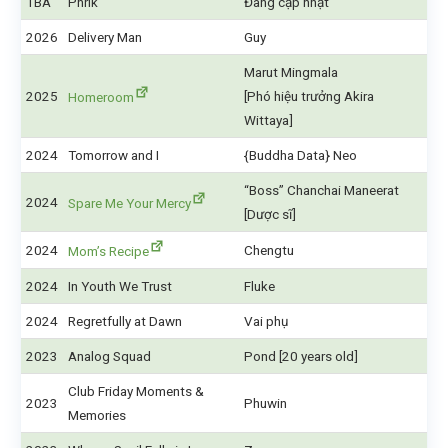
TBA
Phrik
Đang cập nhật
2026
Delivery Man
Guy
Marut Mingmala
2025
[Phó hiệu trưởng Akira
Homeroom
Wittaya]
2024
Tomorrow and I
{Buddha Data} Neo
“Boss” Chanchai Maneerat
2024
Spare Me Your Mercy
[Dược sĩ]
2024
Chengtu
Mom’s Recipe
2024
In Youth We Trust
Fluke
2024
Regretfully at Dawn
Vai phụ
2023
Analog Squad
Pond [20 years old]
Club Friday Moments &
2023
Phuwin
Memories