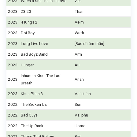
2023
When a Snail Falls in Love
Zen
2023
23:23
Than
2023
4 Kings 2
Aelm
2023
Doi Boy
Wuth
2023
Long Live Love
[Bác sĩ tâm thần]
2023
Bad Boyz Band
Arm
2023
Hunger
Au
Inhuman Kiss: The Last
2023
Anan
Breath
2023
Khun Phan 3
Vai chính
2022
The Broken Us
Sun
2022
Bad Guys
Vai phụ
2022
The Up Rank
Home
2022
Those That Follow
Bas