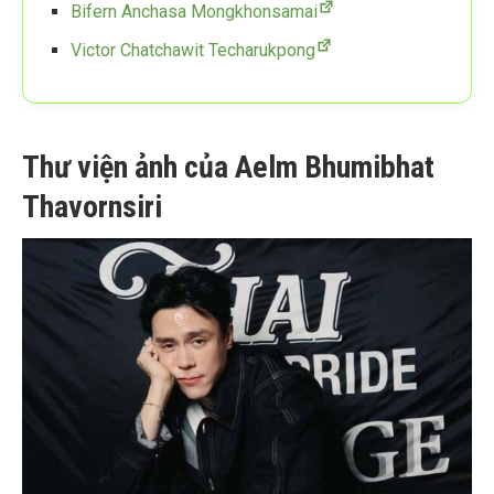
Bifern Anchasa Mongkhonsamai
Victor Chatchawit Techarukpong
Thư viện ảnh của Aelm Bhumibhat
Thavornsiri