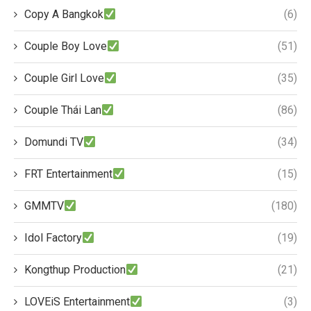
Copy A Bangkok
(6)
Couple Boy Love
(51)
Couple Girl Love
(35)
Couple Thái Lan
(86)
Domundi TV
(34)
FRT Entertainment
(15)
GMMTV
(180)
Idol Factory
(19)
Kongthup Production
(21)
LOVEiS Entertainment
(3)