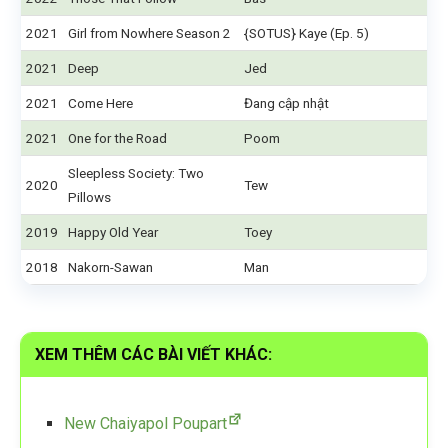
2021
Girl from Nowhere Season 2
{SOTUS} Kaye (Ep. 5)
2021
Deep
Jed
2021
Come Here
Đang cập nhật
2021
One for the Road
Poom
Sleepless Society: Two
2020
Tew
Pillows
2019
Happy Old Year
Toey
2018
Nakorn-Sawan
Man
XEM THÊM CÁC BÀI VIẾT KHÁC:
New Chaiyapol Poupart