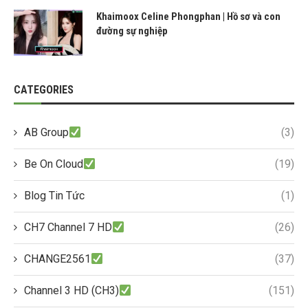
Khaimoox Celine Phongphan | Hồ sơ và con
đường sự nghiệp
CATEGORIES
AB Group
(3)
Be On Cloud
(19)
Blog Tin Tức
(1)
CH7 Channel 7 HD
(26)
CHANGE2561
(37)
Channel 3 HD (CH3)
(151)