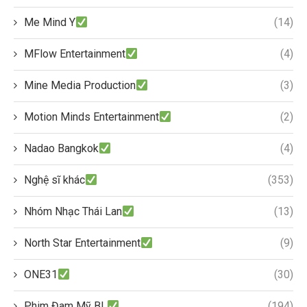
Me Mind Y
(14)
MFlow Entertainment
(4)
Mine Media Production
(3)
Motion Minds Entertainment
(2)
Nadao Bangkok
(4)
Nghệ sĩ khác
(353)
Nhóm Nhạc Thái Lan
(13)
North Star Entertainment
(9)
ONE31
(30)
Phim Đam Mỹ BL
(194)