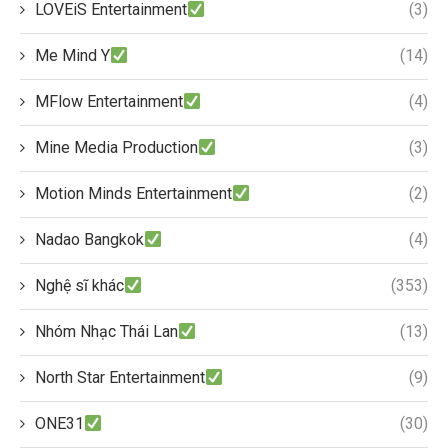
LOVEiS Entertainment
(3)
Me Mind Y
(14)
MFlow Entertainment
(4)
Mine Media Production
(3)
Motion Minds Entertainment
(2)
Nadao Bangkok
(4)
Nghệ sĩ khác
(353)
Nhóm Nhạc Thái Lan
(13)
North Star Entertainment
(9)
ONE31
(30)