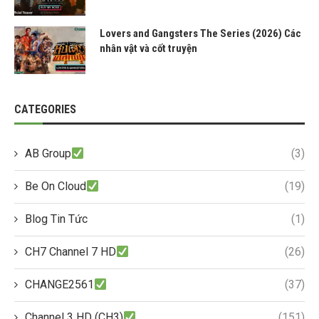
Lovers and Gangsters The Series (2026) Các
nhân vật và cốt truyện
CATEGORIES
AB Group
(3)
Be On Cloud
(19)
Blog Tin Tức
(1)
CH7 Channel 7 HD
(26)
CHANGE2561
(37)
Channel 3 HD (CH3)
(151)