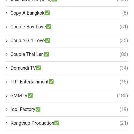
Copy A Bangkok
(6)
Couple Boy Love
(51)
Couple Girl Love
(35)
Couple Thái Lan
(86)
Domundi TV
(34)
FRT Entertainment
(15)
GMMTV
(180)
Idol Factory
(19)
Kongthup Production
(21)