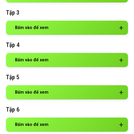
Tập 3
Bấm vào để xem
Tập 4
Bấm vào để xem
Tập 5
Bấm vào để xem
Tập 6
Bấm vào để xem