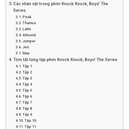
Các nhân vật trong phim Knock Knock, Boys! The
Series
Peak
Thanwa
Latte
Almond
Jumper
Jen
Max
Tóm tắt từng tập phim Knock Knock, Boys! The Series
Tập 1
Tập 2
Tập 3
Tập 4
Tập 5
Tập 6
Tập 7
Tập 8
Tập 9
Tập 10
Tập 11