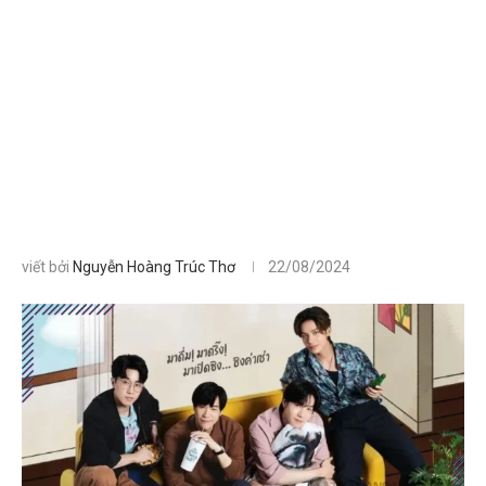
viết bởi
Nguyễn Hoàng Trúc Thơ
22/08/2024