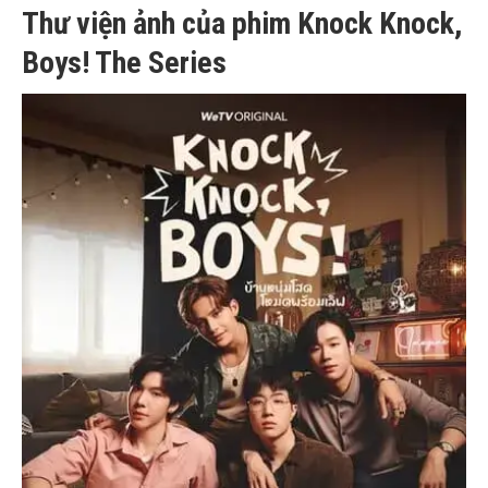
Thư viện ảnh của phim Knock Knock,
Boys! The Series