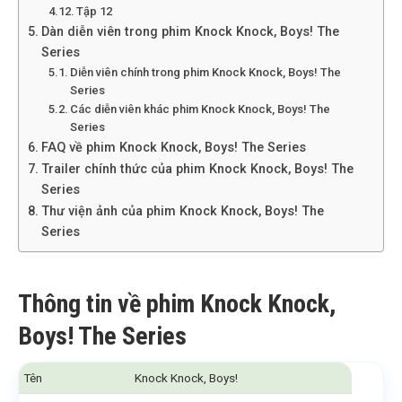
Tập 12
Dàn diễn viên trong phim Knock Knock, Boys! The
Series
Diễn viên chính trong phim Knock Knock, Boys! The
Series
Các diễn viên khác phim Knock Knock, Boys! The
Series
FAQ về phim Knock Knock, Boys! The Series
Trailer chính thức của phim Knock Knock, Boys! The
Series
Thư viện ảnh của phim Knock Knock, Boys! The
Series
Thông tin về phim Knock Knock,
Boys! The Series
Tên
Knock Knock, Boys!