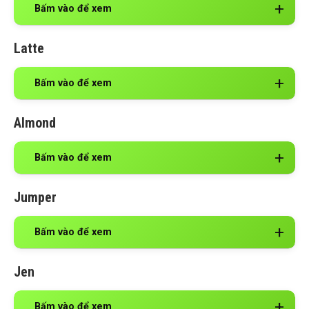
Bấm vào để xem
Latte
Bấm vào để xem
Almond
Bấm vào để xem
Jumper
Bấm vào để xem
Jen
Bấm vào để xem