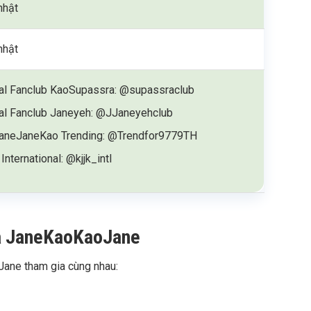
nhật
nhật
ial Fanclub KaoSupassra: @supassraclub
ial Fanclub Janeyeh: @JJaneyehclub
aneJaneKao Trending: @Trendfor9779TH
International: @kjjk_intl
ủa JaneKaoKaoJane
ane tham gia cùng nhau: