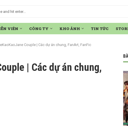
IỄN VIÊN
CÔNG TY
KHO ẢNH
TIN TỨC
STOR
eKaoKaoJane Couple | Các dự án chung, FanArt, FanFic
BÀ
uple | Các dự án chung,