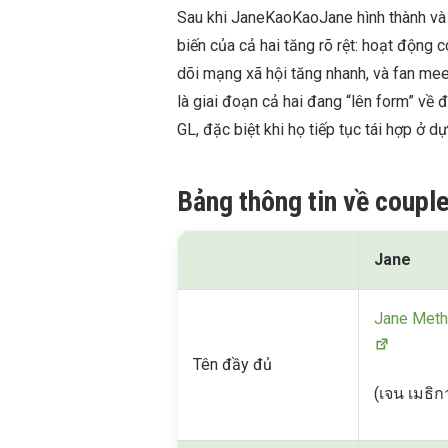
Sau khi JaneKaoKaoJane hình thành và 
biến của cả hai tăng rõ rệt: hoạt động
dõi mạng xã hội tăng nhanh, và fan me
là giai đoạn cả hai đang “lên form” về
GL, đặc biệt khi họ tiếp tục tái hợp ở dự
Bảng thông tin về coup
Jane
Jane Methi
Tên đầy đủ
(เจน เมธิก