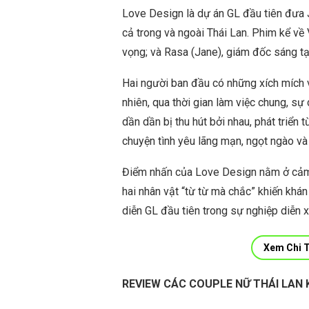
Love Design là dự án GL đầu tiên đưa
cả trong và ngoài Thái Lan. Phim kể về 
vọng; và Rasa (Jane), giám đốc sáng tạo
Hai người ban đầu có những xích mích v
nhiên, qua thời gian làm việc chung, s
dần dần bị thu hút bởi nhau, phát triển
chuyện tình yêu lãng mạn, ngọt ngào v
Điểm nhấn của Love Design nằm ở cảm g
hai nhân vật “từ từ mà chắc” khiến khá
diễn GL đầu tiên trong sự nghiệp diễn x
Xem Chi T
REVIEW CÁC COUPLE NỮ THÁI LAN 