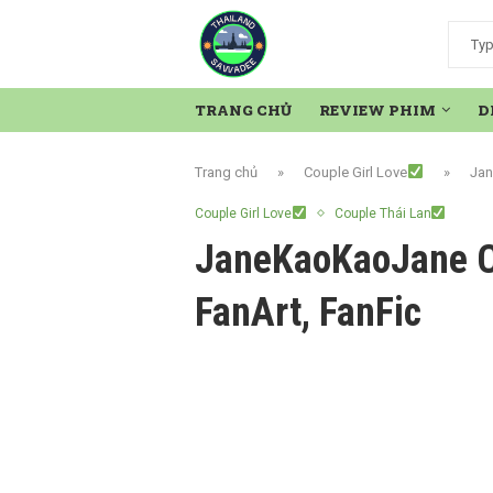
TRANG CHỦ
REVIEW PHIM
D
Trang chủ
»
Couple Girl Love
»
Jan
Couple Girl Love
Couple Thái Lan
JaneKaoKaoJane Co
FanArt, FanFic