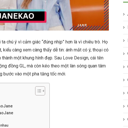
a chú ý vì cảm giác “đúng nhịp” hơn là vì chiêu trò. Họ
 kiểu càng xem càng thấy dễ tin: ánh mắt có ý, thoại có
 thành một khung hình đẹp. Sau Love Design, cái tên
ộng đồng GL, mà còn kéo theo một làn sóng quan tâm
ũng bước vào một pha tăng tốc mới.
aoJane
aoJane
 nhau