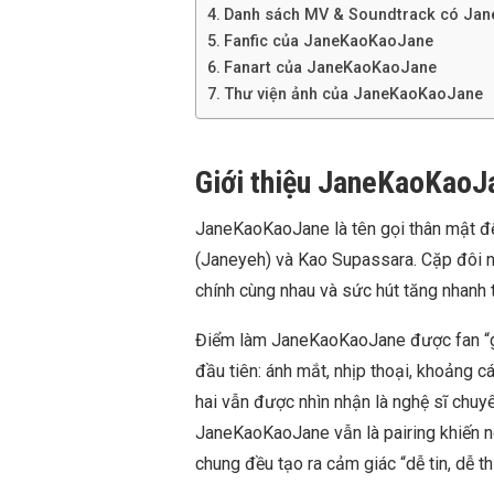
Danh sách MV & Soundtrack có Jan
Fanfic của JaneKaoKaoJane
Fanart của JaneKaoKaoJane
Thư viện ảnh của JaneKaoKaoJane
Giới thiệu JaneKaoKaoJa
JaneKaoKaoJane là tên gọi thân mật để
(Janeyeh) và Kao Supassara. Cặp đôi n
chính cùng nhau và sức hút tăng nhanh 
Điểm làm JaneKaoKaoJane được fan “giữ
đầu tiên: ánh mắt, nhịp thoại, khoảng c
hai vẫn được nhìn nhận là nghệ sĩ chuy
JaneKaoKaoJane vẫn là pairing khiến ng
chung đều tạo ra cảm giác “dễ tin, dễ t