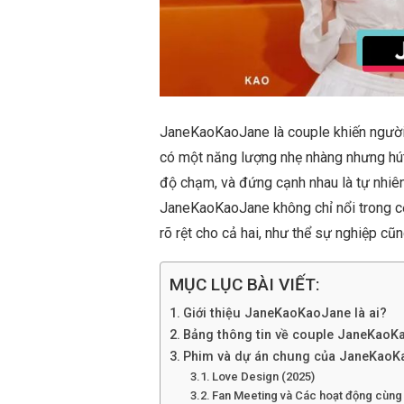
JaneKaoKaoJane là couple khiến người t
có một năng lượng nhẹ nhàng nhưng hút,
độ chạm, và đứng cạnh nhau là tự nhiên
JaneKaoKaoJane không chỉ nổi trong c
rõ rệt cho cả hai, như thể sự nghiệp c
MỤC LỤC BÀI VIẾT:
Giới thiệu JaneKaoKaoJane là ai?
Bảng thông tin về couple JaneKaoK
Phim và dự án chung của JaneKaoK
Love Design (2025)
Fan Meeting và Các hoạt động cùng