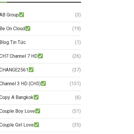
AB Group
(3)
Be On Cloud
(19)
Blog Tin Tức
(1)
CH7 Channel 7 HD
(26)
CHANGE2561
(37)
Channel 3 HD (CH3)
(151)
Copy A Bangkok
(6)
Couple Boy Love
(51)
Couple Girl Love
(35)