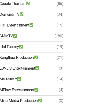
Couple Thái Lan
(86)
Domundi TV
(34)
FRT Entertainment
(15)
GMMTV
(180)
Idol Factory
(19)
Kongthup Production
(21)
LOVEiS Entertainment
(3)
Me Mind Y
(14)
MFlow Entertainment
(4)
Mine Media Production
(3)