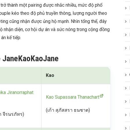
trở thành một pairing được nhắc nhiều, mức độ phổ
 couple kéo theo độ phủ truyền thông, lượng người theo
eting cũng nhận được ủng hộ mạnh. Nhìn tổng thể, đây
 độ nhận diện, cơ hội dự án và sức nóng trong cộng đồng
 án kế tiếp.
le JaneKaoKaoJane
Kao
ka Jiranorraphat
Kao Supassara Thanachart
(เก้า สุภัสสรา ธนชาต)
า จีรนรภัทร)