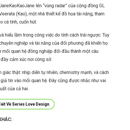
 JaneKaoKaoJane lên “vùng radar” của cộng đồng GL
Veerata (Kao), một nhà thiết kế đồ họa tài năng, tham
 cá tính, cuốn hút.
à hiểu lầm trong công việc do tính cách trái ngược. Tuy
ự chuyên nghiệp và tài năng của đối phương đã khiến họ
 từ mối quan hệ đồng nghiệp đối đầu thành một câu
à đầy cảm xúc nơi công sở.
iác thật: nhịp diễn tự nhiên, chemistry mạnh, và cách
n giả tin vào mối quan hệ. Đây cũng được nhắc như vai
uất của cả hai.
iết Về Series Love Design
KHÁC: