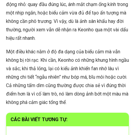
động nhỏ: quay đầu đúng lúc, ánh mắt chạm ống kính trong
một nhịp ngắn, hoặc biểu cảm vừa đủ để tạo ấn tượng mà
không cần phô trương. Vì vậy, dù là ảnh sân khấu hay đời
thường, người xem vẫn dễ nhận ra Keonho qua một vài dấu
hiệu rất nhanh.
Một điều khác nằm ở độ đa dạng của biểu cảm mà vẫn
không bị rời rạc. Khi cần, Keonho có những khung hình ngầu
và sắc; khi thả lỏng, lại có kiểu ảnh khiến fan nhớ lâu vì
những chi tiết “ngẫu nhiên” như bóp má, bĩu môi hoặc cười.
Cả những tấm dìm cũng thường được chia sẻ vì đúng thời
điểm hơn là vì cố làm trò, nó làm dòng ảnh bớt một màu mà
không phá cảm giác tổng thể.
CÁC BÀI VIẾT TƯƠNG TỰ: