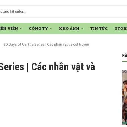
IỄN VIÊN
CÔNG TY
KHO ẢNH
TIN TỨC
STOR
30 Days of Us The Series | Các nhân vật và cốt truyện
BÀ
Series | Các nhân vật và