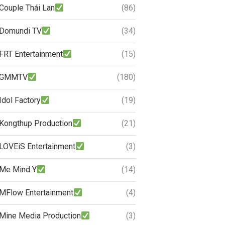
Couple Thái Lan
(86)
Domundi TV
(34)
FRT Entertainment
(15)
GMMTV
(180)
Idol Factory
(19)
Kongthup Production
(21)
LOVEiS Entertainment
(3)
Me Mind Y
(14)
MFlow Entertainment
(4)
Mine Media Production
(3)