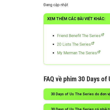
Đang cập nhật
XEM THÊM CÁC BÀI VIẾT KHÁC:
Friend Benefit The Series
20 Lists The Series
My Merman The Series
FAQ về phim 30 Days of 
30 Days of Us The Series do đơn v
30 Days of Us The Series có phải