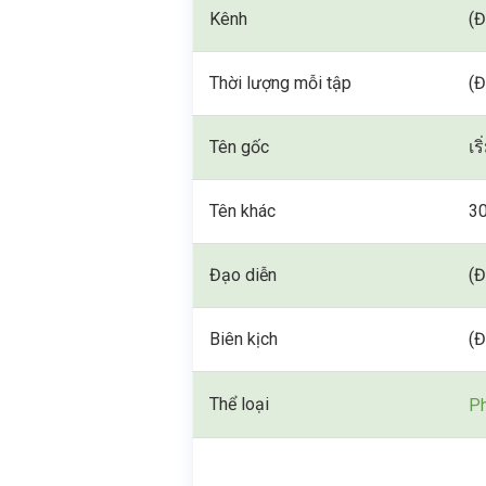
Kênh
(Đ
Thời lượng mỗi tập
(Đ
Tên gốc
เร
Tên khác
30
Đạo diễn
(Đ
Biên kịch
(Đ
Thể loại
Ph