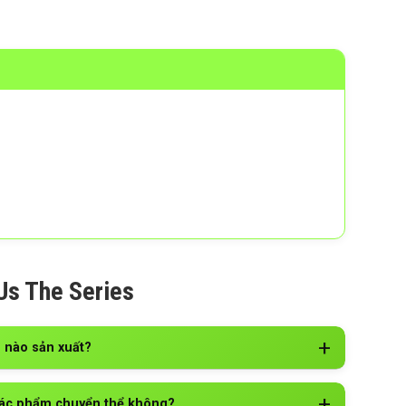
Us The Series
ị nào sản xuất?
 tác phẩm chuyển thể không?