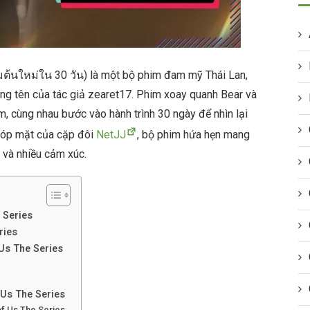
ิ่มต้นใหม่ใน 30 วัน) là một bộ phim đam mỹ Thái Lan,
ùng tên của tác giả zearet17. Phim xoay quanh Bear và
, cùng nhau bước vào hành trình 30 ngày để nhìn lại
góp mặt của cặp đôi
NetJJ
, bộ phim hứa hẹn mang
 và nhiều cảm xúc.
 Series
ries
Us The Series
 Us The Series
of Us The Series