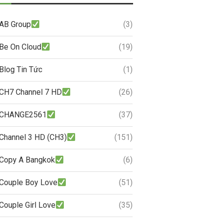
AB Group
(3)
Be On Cloud
(19)
Blog Tin Tức
(1)
CH7 Channel 7 HD
(26)
CHANGE2561
(37)
Channel 3 HD (CH3)
(151)
Copy A Bangkok
(6)
Couple Boy Love
(51)
Couple Girl Love
(35)