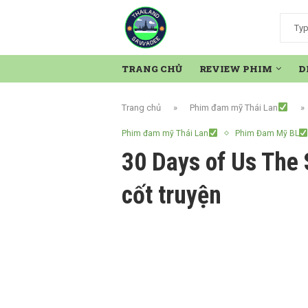
TRANG CHỦ
REVIEW PHIM
D
Trang chủ
»
Phim đam mỹ Thái Lan
»
Phim đam mỹ Thái Lan
Phim Đam Mỹ BL
30 Days of Us The 
cốt truyện