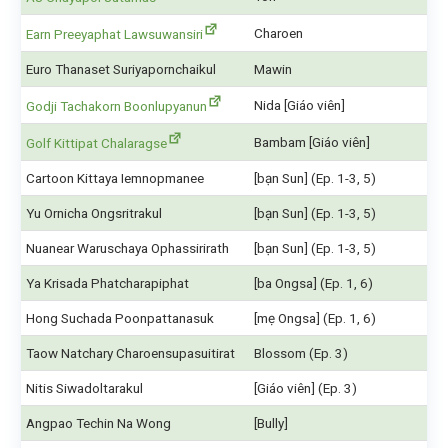
Charoen
Earn Preeyaphat Lawsuwansiri
Euro Thanaset Suriyapornchaikul
Mawin
Nida [Giáo viên]
Godji Tachakorn Boonlupyanun
Bambam [Giáo viên]
Golf Kittipat Chalaragse
Cartoon Kittaya Iemnopmanee
[bạn Sun] (Ep. 1-3, 5)
Yu Ornicha Ongsritrakul
[bạn Sun] (Ep. 1-3, 5)
Nuanear Waruschaya Ophassirirath
[bạn Sun] (Ep. 1-3, 5)
Ya Krisada Phatcharapiphat
[ba Ongsa] (Ep. 1, 6)
Hong Suchada Poonpattanasuk
[mẹ Ongsa] (Ep. 1, 6)
Taow Natchary Charoensupasuitirat
Blossom (Ep. 3)
Nitis Siwadoltarakul
[Giáo viên] (Ep. 3)
Angpao Techin Na Wong
[Bully]