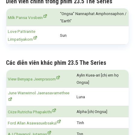
Diễn viên chính trong phim 23.5 The Series
“Ongsa” Nannaphat Amphonsaphon /
Milk Pansa Vosbein
“Earth”
Love Pattranite
Sun
Limpatiyakorn
Các diễn viên khác phim 23.5 The Series
Aylin Kuea-ari [chị em họ
View Benyapa Jeenprasom
Ongsa]
June Wanwimol Jaenasavamethee
Luna
Alpha [chị Ongsa]
Ciize Rutricha Phapakithi
Tinh
Ford Allan Asawasuebsakul
Ton
AJ Chayapol Jutamas