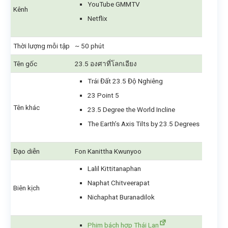
YouTube GMMTV
Kênh
Netflix
Thời lượng mỗi tập
~ 50 phút
Tên gốc
23.5 องศาที่โลกเอียง
Trái Đất 23.5 Độ Nghiêng
23 Point 5
Tên khác
23.5 Degree the World Incline
The Earth’s Axis Tilts by 23.5 Degrees
Đạo diễn
Fon Kanittha Kwunyoo
Lalil Kittitanaphan
Naphat Chitveerapat
Biên kịch
Nichaphat Buranadilok
Phim bách hợp Thái Lan