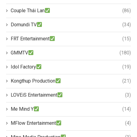
Couple Thái Lan
(86)
Domundi TV
(34)
FRT Entertainment
(15)
GMMTV
(180)
Idol Factory
(19)
Kongthup Production
(21)
LOVEiS Entertainment
(3)
Me Mind Y
(14)
MFlow Entertainment
(4)