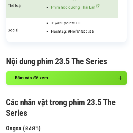
Thể loại
Phim học đường Thái Lan
X: @23point5TH
Social
Hashtag: #Herรักของเธอ
Nội dung phim 23.5 The Series
Bấm vào để xem
Các nhân vật trong phim 23.5 The
Series
Ongsa (องศา)