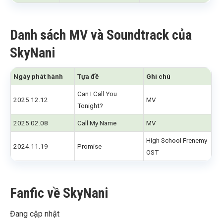
Danh sách MV và Soundtrack của
SkyNani
Ngày phát hành
Tựa đề
Ghi chú
Can I Call You
2025.12.12
MV
Tonight?
2025.02.08
Call My Name
MV
High School Frenemy
2024.11.19
Promise
OST
Fanfic về SkyNani
Đang cập nhật