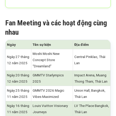
Fan Meeting và các hoạt động cùng
nhau
Ngày
Tên sự kiện
Địa điểm
Moshi Moshi New
Ngày 27 tháng
Central Pinklao, Thái
Concept Store
12 năm 2025
Lan
“Dreamland”
Ngày 20 tháng
GMMTV Starlympics
Impact Arena, Muang
12 năm 2025
2025
Thong Thani, Thái Lan
Ngày 25 tháng
GMMTV 2026 Magic
Union Hall, Bangkok,
11 năm 2025
Vibes Maximized
Thái Lan
Ngày 16 tháng
Louis Vuitton Visionary
LV The Place Bangkok,
11 năm 2025
Journeys
Thái Lan