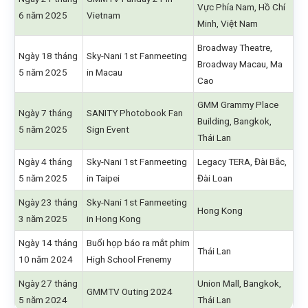
Vực Phía Nam, Hồ Chí
6 năm 2025
Vietnam
Minh, Việt Nam
Broadway Theatre,
Ngày 18 tháng
Sky-Nani 1st Fanmeeting
Broadway Macau, Ma
5 năm 2025
in Macau
Cao
GMM Grammy Place
Ngày 7 tháng
SANITY Photobook Fan
Building, Bangkok,
5 năm 2025
Sign Event
Thái Lan
Ngày 4 tháng
Sky-Nani 1st Fanmeeting
Legacy TERA, Đài Bắc,
5 năm 2025
in Taipei
Đài Loan
Ngày 23 tháng
Sky-Nani 1st Fanmeeting
Hong Kong
3 năm 2025
in Hong Kong
Ngày 14 tháng
Buổi họp báo ra mắt phim
Thái Lan
10 năm 2024
High School Frenemy
Ngày 27 tháng
Union Mall, Bangkok,
GMMTV Outing 2024
5 năm 2024
Thái Lan