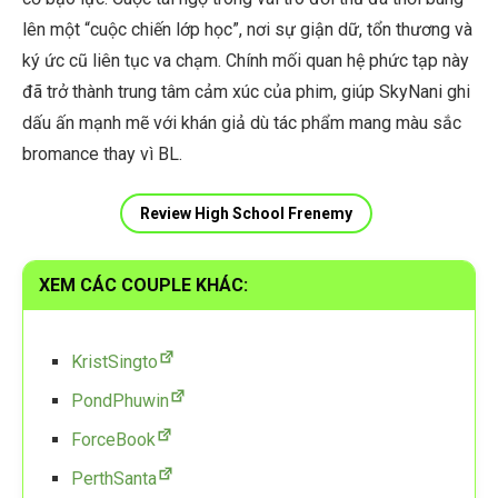
lên một “cuộc chiến lớp học”, nơi sự giận dữ, tổn thương và
ký ức cũ liên tục va chạm. Chính mối quan hệ phức tạp này
đã trở thành trung tâm cảm xúc của phim, giúp SkyNani ghi
dấu ấn mạnh mẽ với khán giả dù tác phẩm mang màu sắc
bromance thay vì BL.
Review High School Frenemy
XEM CÁC COUPLE KHÁC:
KristSingto
PondPhuwin
ForceBook
PerthSanta