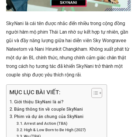
SkyNani là cái tên được nhắc đến nhiều trong cộng đồng
người hâm mộ phim Thái Lan nhờ sự kết hợp tự nhiên, gần
gũi và đầy năng lượng giữa hai diễn viên Sky Wongravee
Nateetorn và Nani Hirunkit Changkham. Không xuất phát từ
một dự án BL chính thức, nhưng chính cảm giác chân thật
trong cách họ tương tác đã khiến SkyNani trở thành một
couple ship được yêu thích rộng rãi.
MỤC LỤC BÀI VIẾT:
Giới thiệu SkyNani là ai?
Bảng thông tin về couple SkyNani
Phim và dự án chung của SkyNani
Arrest and Action (TBA)
High & Low Born to Be High (2027)
Wu (TBA)