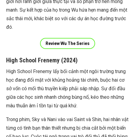
giới nơi ranh giới giữa thực tại và số phận trở nên mong
manh. Sự kết hợp của họ trong Wu hứa hẹn mang đến một
sắc thái mới, khác biệt so với các dự án học đường trước
đó.
Review Wu The Series
High School Frenemy (2024)
High School Frenemy lấy bối cảnh một ngôi trường trung
học đang đối mặt với khủng hoảng tài chính, buộc hai cơ
sở vốn có mối thù truyền kiếp phải sáp nhập. Sự đối đầu
giữa các học sinh nhanh chóng bùng nổ, kéo theo những
mâu thuẫn âm ỉ tồn tại từ quá khứ.
Trong phim, Sky và Nani vào vai Saint và Shin, hai nhân vật
từng có tình bạn thân thiết nhưng bị chia cắt bởi một biến
cố bạo lực. Cuộc tái ngộ trong vai trò đối thủ đã thổi bùng