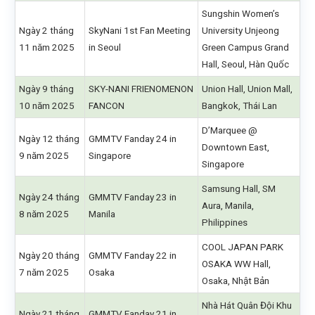
Sungshin Women’s
Ngày 2 tháng
SkyNani 1st Fan Meeting
University Unjeong
11 năm 2025
in Seoul
Green Campus Grand
Hall, Seoul, Hàn Quốc
Ngày 9 tháng
SKY-NANI FRIENOMENON
Union Hall, Union Mall,
10 năm 2025
FANCON
Bangkok, Thái Lan
D’Marquee @
Ngày 12 tháng
GMMTV Fanday 24 in
Downtown East,
9 năm 2025
Singapore
Singapore
Samsung Hall, SM
Ngày 24 tháng
GMMTV Fanday 23 in
Aura, Manila,
8 năm 2025
Manila
Philippines
COOL JAPAN PARK
Ngày 20 tháng
GMMTV Fanday 22 in
OSAKA WW Hall,
7 năm 2025
Osaka
Osaka, Nhật Bản
Nhà Hát Quân Đội Khu
Ngày 21 tháng
GMMTV Fanday 21 in