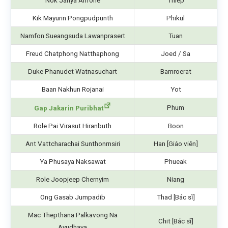
Nok Jariya Anfone
Thiep
Kik Mayurin Pongpudpunth
Phikul
Namfon Sueangsuda Lawanprasert
Tuan
Freud Chatphong Natthaphong
Joed / Sa
Duke Phanudet Watnasuchart
Bamroerat
Baan Nakhun Rojanai
Yot
Phum
Gap Jakarin Puribhat
Role Pai Virasut Hiranbuth
Boon
Ant Vattcharachai Sunthonrnsiri
Han [Giáo viên]
Ya Phusaya Naksawat
Phueak
Role Joopjeep Chernyim
Niang
Ong Gasab Jumpadib
Thad [Bác sĩ]
Mac Thepthana Palkavong Na
Chit [Bác sĩ]
Ayudhaya