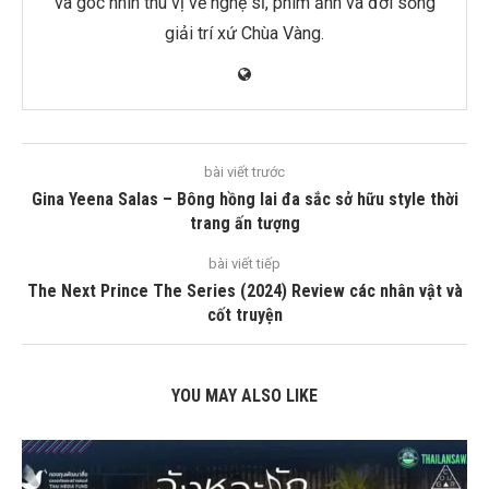
và góc nhìn thú vị về nghệ sĩ, phim ảnh và đời sống
giải trí xứ Chùa Vàng.
bài viết trước
Gina Yeena Salas – Bông hồng lai đa sắc sở hữu style thời
trang ấn tượng
bài viết tiếp
The Next Prince The Series (2024) Review các nhân vật và
cốt truyện
YOU MAY ALSO LIKE