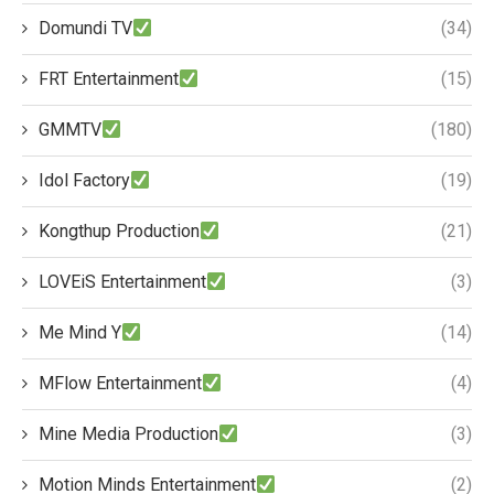
Domundi TV
(34)
FRT Entertainment
(15)
GMMTV
(180)
Idol Factory
(19)
Kongthup Production
(21)
LOVEiS Entertainment
(3)
Me Mind Y
(14)
MFlow Entertainment
(4)
Mine Media Production
(3)
Motion Minds Entertainment
(2)