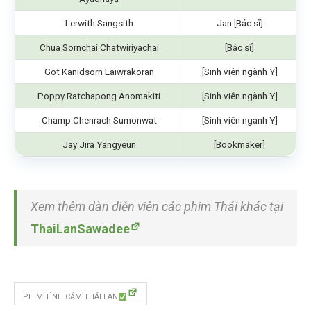
Lerwith Sangsith
Jan [Bác sĩ]
Chua Sornchai Chatwiriyachai
[Bác sĩ]
Got Kanidsorn Laiwrakoran
[Sinh viên ngành Y]
Poppy Ratchapong Anomakiti
[Sinh viên ngành Y]
Champ Chenrach Sumonwat
[Sinh viên ngành Y]
Jay Jira Yangyeun
[Bookmaker]
Xem thêm dàn diễn viên các phim Thái khác tại
ThaiLanSawadee
PHIM TÌNH CẢM THÁI LAN