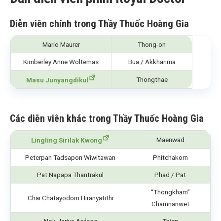
Diễn viên chính trong Thầy Thuốc Hoàng Gia
Mario Maurer
Thong-on
Kimberley Anne Woltemas
Bua / Akkharima
Thongthae
Masu Junyangdikul
Các diễn viên khác trong Thầy Thuốc Hoàng Gia
Maenwad
Lingling Sirilak Kwong
Peterpan Tadsapon Wiwitawan
Phitchakorn
Pat Napapa Thantrakul
Phad / Pat
“Thongkham”
Chai Chatayodom Hiranyatithi
Chamnanwet