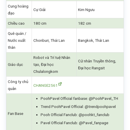
Cung hoàng
Cự Giải
Kim Ngưu
đạo
Chiều cao
180 cm
182 cm
Quê quán /
Nước xuất
Chonburi, Thái Lan
Bangkok, Thái Lan
thân
Robot và Trí tuệ Nhân
Cử nhân Truyền thông,
Giáo dục
tạo, Đại học
Đại học Rangsit
Chulalongkorn
Công ty chủ
CHANGE2561
quản
PoohPavel Official fanbase: @PoohPavel_TH
Trend PoohPavel Official: @trendpoohpavel
Fan Base
Pooh Official Fanclub: @poohkt_fanclub
Pavel Official Fanclub: @Pavel_fanpage