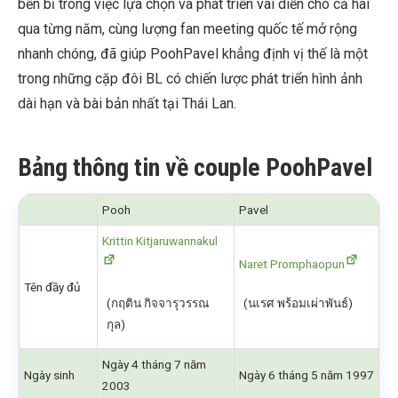
bền bỉ trong việc lựa chọn và phát triển vai diễn cho cả hai
qua từng năm, cùng lượng fan meeting quốc tế mở rộng
nhanh chóng, đã giúp PoohPavel khẳng định vị thế là một
trong những cặp đôi BL có chiến lược phát triển hình ảnh
dài hạn và bài bản nhất tại Thái Lan.
Bảng thông tin về couple PoohPavel
Pooh
Pavel
Krittin Kitjaruwannakul
Naret Promphaopun
Tên đầy đủ
(กฤติน กิจจารุวรรณ
(นเรศ พร้อมเผ่าพันธ์)
กุล)
Ngày 4 tháng 7 năm
Ngày sinh
Ngày 6 tháng 5 năm 1997
2003