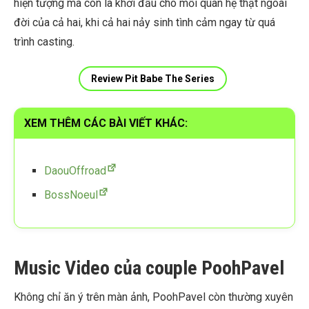
hiện tượng mà còn là khởi đầu cho mối quan hệ thật ngoài
đời của cả hai, khi cả hai nảy sinh tình cảm ngay từ quá
trình casting.
Review Pit Babe The Series
XEM THÊM CÁC BÀI VIẾT KHÁC:
DaouOffroad
BossNoeul
Music Video của couple PoohPavel
Không chỉ ăn ý trên màn ảnh, PoohPavel còn thường xuyên