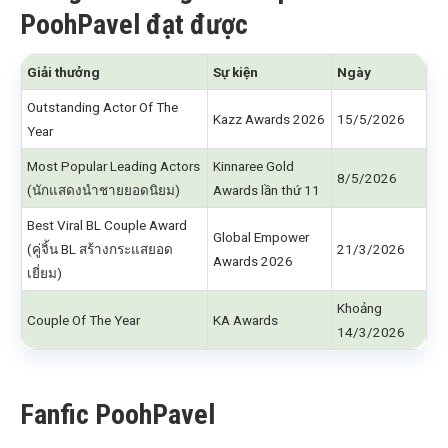
PoohPavel đạt được
Giải thưởng
Sự kiện
Ngày
Outstanding Actor Of The
Kazz Awards 2026
15/5/2026
Year
Most Popular Leading Actors
Kinnaree Gold
8/5/2026
(นักแสดงนำชายยอดนิยม)
Awards lần thứ 11
Best Viral BL Couple Award
Global Empower
(คู่จิ้น BL สร้างกระแสยอด
21/3/2026
Awards 2026
เยี่ยม)
Khoảng
Couple Of The Year
KA Awards
14/3/2026
Fanfic PoohPavel