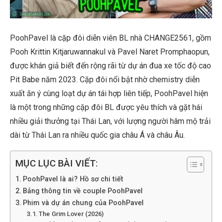
PoohPavel là cặp đôi diễn viên BL nhà CHANGE2561, gồm
Pooh Krittin Kitjaruwannakul và Pavel Naret Promphaopun,
được khán giả biết đến rộng rãi từ dự án đua xe tốc độ cao
Pit Babe năm 2023. Cặp đôi nổi bật nhờ chemistry diễn
xuất ăn ý cùng loạt dự án tái hợp liên tiếp, PoohPavel hiện
là một trong những cặp đôi BL được yêu thích và gặt hái
nhiều giải thưởng tại Thái Lan, với lượng người hâm mộ trải
dài từ Thái Lan ra nhiều quốc gia châu Á và châu Âu.
MỤC LỤC BÀI VIẾT:
PoohPavel là ai? Hồ sơ chi tiết
Bảng thông tin về couple PoohPavel
Phim và dự án chung của PoohPavel
The Grim Lover (2026)