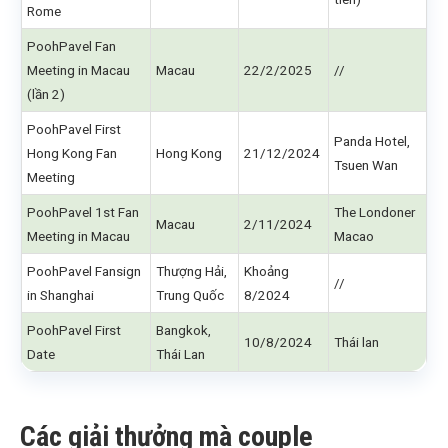
Rome
PoohPavel Fan
Meeting in Macau
Macau
22/2/2025
//
(lần 2)
PoohPavel First
Panda Hotel,
Hong Kong Fan
Hong Kong
21/12/2024
Tsuen Wan
Meeting
PoohPavel 1st Fan
The Londoner
Macau
2/11/2024
Meeting in Macau
Macao
PoohPavel Fansign
Thượng Hải,
Khoảng
//
in Shanghai
Trung Quốc
8/2024
PoohPavel First
Bangkok,
10/8/2024
Thái lan
Date
Thái Lan
Các giải thưởng mà couple