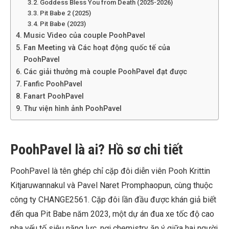
Goddess Bless You from Death (2025-2026)
Pit Babe 2 (2025)
Pit Babe (2023)
Music Video của couple PoohPavel
Fan Meeting và Các hoạt động quốc tế của
PoohPavel
Các giải thưởng mà couple PoohPavel đạt được
Fanfic PoohPavel
Fanart PoohPavel
Thư viện hình ảnh PoohPavel
PoohPavel là ai? Hồ sơ chi tiết
PoohPavel là tên ghép chỉ cặp đôi diễn viên Pooh Krittin
Kitjaruwannakul và Pavel Naret Promphaopun, cùng thuộc
công ty CHANGE2561. Cặp đôi lần đầu được khán giả biết
đến qua Pit Babe năm 2023, một dự án đua xe tốc độ cao
pha yếu tố siêu năng lực, nơi chemistry ăn ý giữa hai người