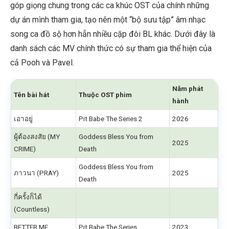
góp giọng chung trong các ca khúc OST của chính những
dự án mình tham gia, tạo nên một “bộ sưu tập” âm nhạc
song ca đồ sộ hơn hẳn nhiều cặp đôi BL khác. Dưới đây là
danh sách các MV chính thức có sự tham gia thể hiện của
cả Pooh và Pavel.
Năm phát
Tên bài hát
Thuộc OST phim
hành
เอาอยู่
Pit Babe The Series 2
2026
ผู้ต้องสงสัย (MY
Goddess Bless You from
2025
CRIME)
Death
Goddess Bless You from
ภาวนา (PRAY)
2025
Death
กี่ครั้งก็ได้
(Countless)
BETTER ME
Pit Babe The Series
2023