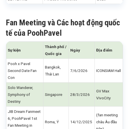
Fan Meeting và Các hoạt động quốc
tế của PoohPavel
Thành phố /
Sự kiện
Ngày
Địa điểm
Quốc gia
Pooh x Pavel
Bangkok,
Second Date Fan
7/6/2026
ICONSIAM Hall
Thái Lan
Con
Solo Wanderer,
GV Max
Symphony of
Singapore
28/3/2026
VivoCity
Destiny
JIB Dream Fanmeet
(fan meeting
6, PoohPavel 1st
Roma, Ý
14/12/2025
châu Âu đầu
Fan Meeting in
tiên)