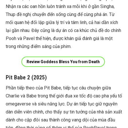
Nhận ra các oan hồn luôn tránh xa mỗi khi ở gần Singha,
Thup đề nghị chuyển đến sống cùng để cùng phá án. Từ
mối quan hệ đối lập giữa lý trí và tâm linh, cả hai dần xích
lại gần nhau. Đây cũng là dự án có ca khúc chủ đề do chính
Pooh và Pavel thể hiện, được khán giả đánh giá là một
trong những điểm sáng của phim.
Review Goddess Bless You from Death
Pit Babe 2 (2025)
Phần tiếp theo của Pit Babe, tiếp tục câu chuyện giữa
Charlie và Babe trong thế giới đua xe tốc độ cao pha yếu tố
omegaverse và siêu năng lực. Dự án tiếp tục giữ nguyên
dàn diễn viên chính, cho thấy sự tin tưởng của nhà sản xuất
dành cho cặp đôi sau thành công vang dội của mùa đầu
tiên, đồng thời củng cố thêm vị thế của PoohPavel trong