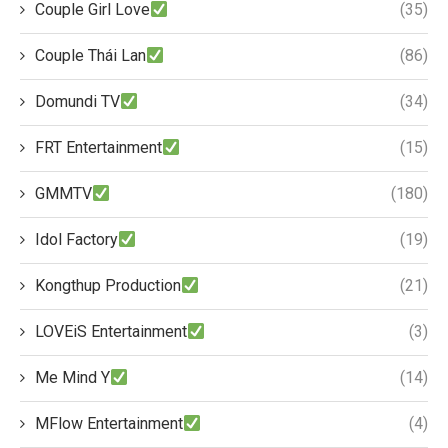
Couple Girl Love
(35)
Couple Thái Lan
(86)
Domundi TV
(34)
FRT Entertainment
(15)
GMMTV
(180)
Idol Factory
(19)
Kongthup Production
(21)
LOVEiS Entertainment
(3)
Me Mind Y
(14)
MFlow Entertainment
(4)