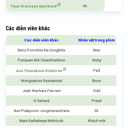
Im
Yaya Urassaya Sperbund
Các diễn viên khác
Các diễn viên khác
Nhân vật trong phim
Benz Pornchita Na Songkhla
Wan
Pompam Niti Chaichitathorn
Richy
Pad
Aou Thanaboon Kiatniran
Wongsakorn Rassamitat
Boon
Jeab Wachara Pan-iem
Odd
D Gerrard
Prasit
Aun Prakpoom Jongmunwattana
Ek
Mam Kathaleeya McIntosh
Khách mời