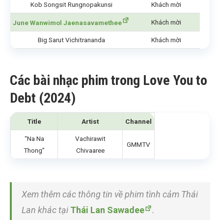
Kob Songsit Rungnopakunsi
Khách mời
Khách mời
June Wanwimol Jaenasavamethee
Big Sarut Vichitrananda
Khách mời
Các bài nhạc phim trong
Love You to
Debt (2024)
Title
Artist
Channel
“Na Na
Vachirawit
GMMTV
Thong”
Chivaaree
Xem thêm các thông tin về phim tình cảm Thái
Lan khác tại
Thái Lan Sawadee
.