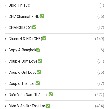
Blog Tin Tức
(1)
CH7 Channel 7 HD
(26)
CHANGE2561
(37)
Channel 3 HD (CH3)
(149)
Copy A Bangkok
(6)
Couple Boy Love
(51)
Couple Girl Love
(35)
Couple Thái Lan
(87)
Diễn Viên Nam Thái Lan
(572)
Diễn Viên Nữ Thái Lan
(404)