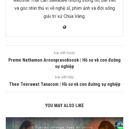
website Thái Lan Sawadee những thông tin, bài viết
và góc nhìn thú vị về nghệ sĩ, phim ảnh và đời sống
giải trí xứ Chùa Vàng.
bài viết trước
Preme Nathamon Aroonprasobsook | Hồ sơ và con đường
sự nghiệp
bài viết tiếp
Thee Teerawat Tanacom | Hồ sơ và con đường sự nghiệp
YOU MAY ALSO LIKE