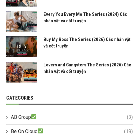
Every You Every Me The Series (2024) Các
nhân vật và cốt truyện
Buy My Boss The Series (2026) Các nhân vật
và cốt truyện
Lovers and Gangsters The Series (2026) Các
nhân vật và cốt truyện
CATEGORIES
AB Group
(3)
Be On Cloud
(19)