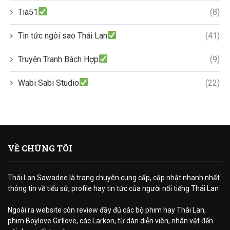
Tia51
(8)
Tin tức ngôi sao Thái Lan
(41)
Truyện Tranh Bách Hợp
(9)
Wabi Sabi Studio
(22)
VỀ CHÚNG TÔI
Thái Lan Sawadee là trang chuyên cung cấp, cập nhật nhanh nhất
thông tin về tiểu sử, profile hay tin tức của người nổi tiếng Thái Lan
Ngoài ra website còn review đầy đủ các bộ phim hay Thái Lan,
phim Boylove Girllove, các Larkon, từ dàn diễn viên, nhân vật đến