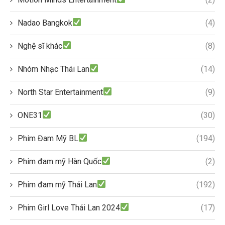
Nadao Bangkok
(4)
Nghệ sĩ khác
(8)
Nhóm Nhạc Thái Lan
(14)
North Star Entertainment
(9)
ONE31
(30)
Phim Đam Mỹ BL
(194)
Phim đam mỹ Hàn Quốc
(2)
Phim đam mỹ Thái Lan
(192)
Phim Girl Love Thái Lan 2024
(17)