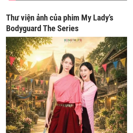
Thư viện ảnh của phim My Lady’s
Bodyguard The Series