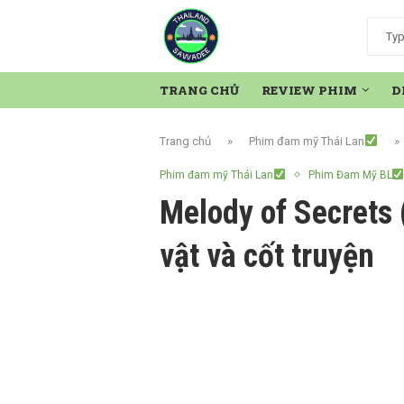
TRANG CHỦ
REVIEW PHIM
D
Trang chủ
»
Phim đam mỹ Thái Lan
»
Phim đam mỹ Thái Lan
Phim Đam Mỹ BL
Melody of Secrets
vật và cốt truyện