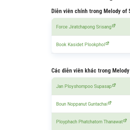
Diễn viên chính trong Melody of 
Force Jiratchapong Srisang
Book Kasidet Plookphol
Các diễn viên khác trong Melody
Jan Ployshompoo Supasap
Boun Noppanut Guntachai
Ployphach Phatchatorn Thanawat