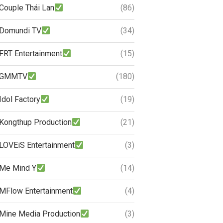
Couple Thái Lan
(86)
Domundi TV
(34)
FRT Entertainment
(15)
GMMTV
(180)
Idol Factory
(19)
Kongthup Production
(21)
LOVEiS Entertainment
(3)
Me Mind Y
(14)
MFlow Entertainment
(4)
Mine Media Production
(3)