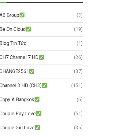
AB Group
(3)
Be On Cloud
(19)
Blog Tin Tức
(1)
CH7 Channel 7 HD
(26)
CHANGE2561
(37)
Channel 3 HD (CH3)
(151)
Copy A Bangkok
(6)
Couple Boy Love
(51)
Couple Girl Love
(35)