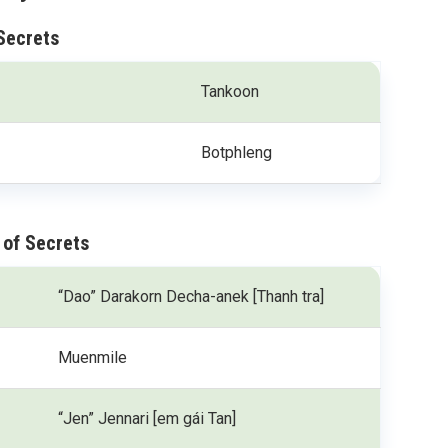
Secrets
Tankoon
Botphleng
 of Secrets
“Dao” Darakorn Decha-anek [Thanh tra]
Muenmile
“Jen” Jennari [em gái Tan]