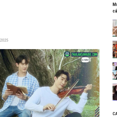
Mr
cá
/2025
C