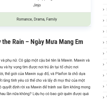
Jinjo
Romance, Drama, Family
y the Rain – Ngày Mưa Mang Em
m và phụ nữ. Cô gặp một cậu bé tên là Mawin. Mawin và
u và hy vọng tìm được nơi trú ẩn tại tổ chức nơi
ời, thế giới của Mawin sụp đổ, và Plaifon là chỗ dựa
ết rằng tình yêu có thể cho và lấy đi mọi thứ của một
 Cô quyết định rời xa Mawin để tránh sai lầm không mong
hau lần nữa không? Liệu họ có bao giờ quên được quá