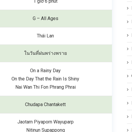
1 giờ 6 phút
G – All Ages
Thái Lan
ในวันที่ฝนพร่างพราย
On a Rainy Day
On the Day That the Rain Is Shiny
Nai Wan Thi Fon Phrang Phrai
Chudapa Chantakett
Jaotarn Piyaporn Wayuparp
Nitinun Supappong