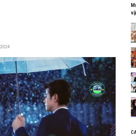
Mr
vậ
/2024
C