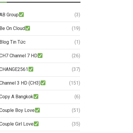
AB Group
(3)
Be On Cloud
(19)
Blog Tin Tức
(1)
CH7 Channel 7 HD
(26)
CHANGE2561
(37)
Channel 3 HD (CH3)
(151)
Copy A Bangkok
(6)
Couple Boy Love
(51)
Couple Girl Love
(35)