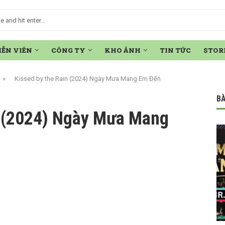
IỄN VIÊN
CÔNG TY
KHO ẢNH
TIN TỨC
STOR
»
Kissed by the Rain (2024) Ngày Mưa Mang Em Đến
BÀ
n (2024) Ngày Mưa Mang