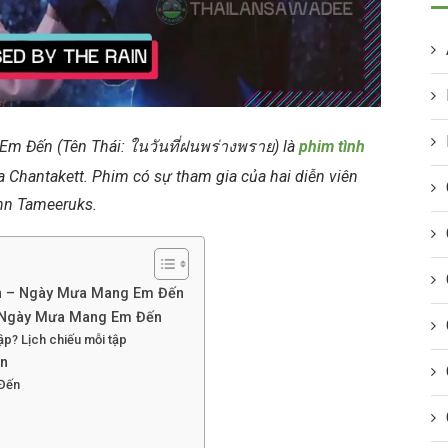
m Đến (Tên Thái: ในวันที่ฝนพร่างพราย) là
phim tình
Chantakett. Phim có sự tham gia của hai diễn viên
hn Tameeruks.
ain – Ngày Mưa Mang Em Đến
– Ngày Mưa Mang Em Đến
p? Lịch chiếu mỗi tập
in
 Đến