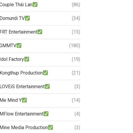
Couple Thái Lan
(86)
Domundi TV
(34)
FRT Entertainment
(15)
GMMTV
(180)
Idol Factory
(19)
Kongthup Production
(21)
LOVEiS Entertainment
(3)
Me Mind Y
(14)
MFlow Entertainment
(4)
Mine Media Production
(3)